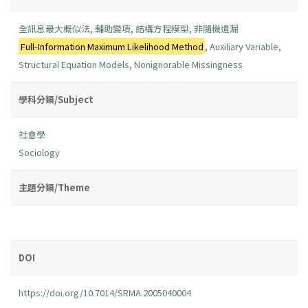
全訊息最大概似法
,
輔助變項
,
結構方程模型
,
非隨機遺漏
Full-Information Maximum Likelihood Method
,
Auxiliary Variable
,
Structural Equation Models
,
Nonignorable Missingness
學科分類/Subject
社會學
Sociology
主題分類/Theme
DOI
https://doi.org/10.7014/SRMA.2005040004