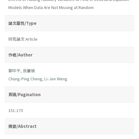
Models When Data Are Not Missing at Random
論文屬性/Type
研究論文 Article
作者/Author
鄭中平
,
翁儷禎
Chung-Ping Cheng
,
Li-Jen Weng
頁碼/Pagination
151-173
摘要/Abstract