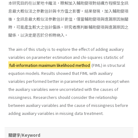
本研究目的在以蒙地卡羅法，瞭解加入輔助變項對結構方程模型全訊
息最大概似法之參數估計與卡方值之影響。結果發現，加入輔助變項
後，全訊息最大概似法參數估計更佳，僅當輔助變項與遺漏原因無關
時，可能產生較大之估計偏誤。研究者應判斷輔助變項與遺漏原因之
關係，以決定是否於分析時納入。
The aim of this study is to explore the effect of adding auxiliary
variables on parameter estimation and chi-squares statistic of
full-information maximum likelihood method
(FIML) in structural
equation models. Results showed that FIML with auxiliary
variables performed better in parameter estimation except when
the auxiliary variables were uncorrelated with the causes of
missingness. Researchers should consider the relationship
between auxiliary variables and the cause of missingness before
adding auxiliary variables in missing data treatment.
關鍵字/Keyword