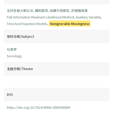
全訊息最大概似法
,
輔助變項
,
結構方程模型
,
非隨機遺漏
Full-Information Maximum Likelihood Method
,
Auxiliary Variable
,
Structural Equation Models
,
Nonignorable Missingness
學科分類/Subject
社會學
Sociology
主題分類/Theme
DOI
https://doi.org/10.7014/SRMA.2005040004