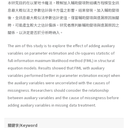
本研究目的在以蒙地卡羅法，瞭解加入輔助變項對結構方程模型全訊
息最大概似法之參數估計與卡方值之影響。結果發現，加入輔助變項
後，全訊息最大概似法參數估計更佳，僅當輔助變項與遺漏原因無關
時，可能產生較大之估計偏誤。研究者應判斷輔助變項與遺漏原因之
關係，以決定是否於分析時納入。
The aim of this study is to explore the effect of adding auxiliary
variables on parameter estimation and chi-squares statistic of
full-information maximum likelihood method (FIML) in structural
equation models. Results showed that FIML with auxiliary
variables performed better in parameter estimation except when
the auxiliary variables were uncorrelated with the causes of
missingness. Researchers should consider the relationship
between auxiliary variables and the cause of missingness before
adding auxiliary variables in missing data treatment.
關鍵字/Keyword