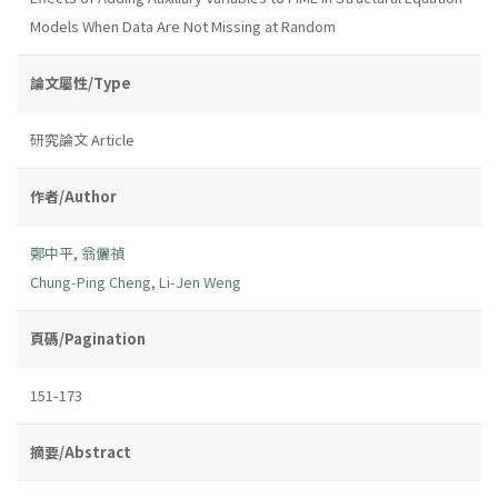
Models When Data Are Not Missing at Random
論文屬性/Type
研究論文 Article
作者/Author
鄭中平
,
翁儷禎
Chung-Ping Cheng
,
Li-Jen Weng
頁碼/Pagination
151-173
摘要/Abstract