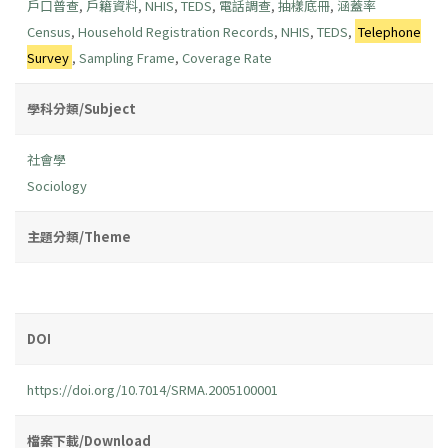
戶口普查
,
戶籍資料
,
NHIS
,
TEDS
,
電話調查
,
抽樣底冊
,
涵蓋率
Census
,
Household Registration Records
,
NHIS
,
TEDS
,
Telephone
Survey
,
Sampling Frame
,
Coverage Rate
學科分類/Subject
社會學
Sociology
主題分類/Theme
DOI
https://doi.org/10.7014/SRMA.2005100001
檔案下載/Download