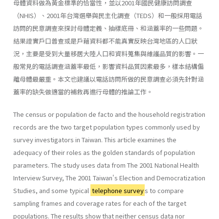
母體資料做為黃金標準的恰當性，並以2001年國民健康訪問調查
（NHIS）、2001年台灣選舉與民主化調查（TEDS）和一般採用電話
訪問的民意調查來探討母體定義、抽樣底冊、和涵蓋率的一些問題。
結果證實戶口普查或是戶藉資料都不能真實反映台灣地區的人口狀
況，主要是受到大量移居大陸人口和資料蒐集與維護品質的影響。一
般常見的電話調查涵蓋率最低，影響資料品質因素最多，樣本結構偏
離母體最嚴重。本文也建議以電話訪問所做的民意調查必須先針對涵
蓋率的缺失做適當的補救再進行母體的推論工作。
The census or population de facto and the household registration
records are the two target population types commonly used by
survey investigators in Taiwan. This article examines the
adequacy of their roles as the golden standards of population
parameters. The study uses data from The 2001 National Health
Interview Survey, The 2001 Taiwan's Election and Democratization
Studies, and some typical
telephone survey
s to compare
sampling frames and coverage rates for each of the target
populations. The results show that neither census data nor