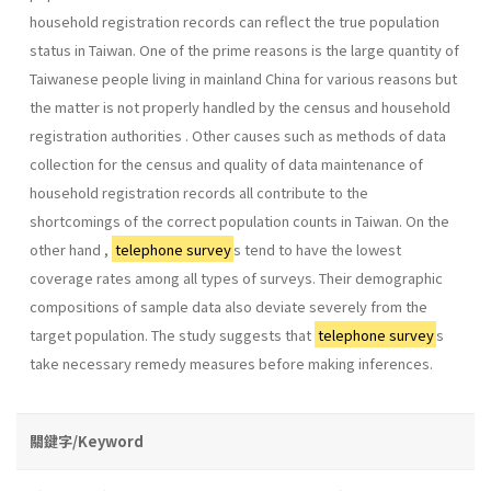
household registration records can reflect the true population
status in Taiwan. One of the prime reasons is the large quantity of
Taiwanese people living in mainland China for various reasons but
the matter is not properly handled by the census and household
registration authorities . Other causes such as methods of data
collection for the census and quality of data maintenance of
household registration records all contribute to the
shortcomings of the correct population counts in Taiwan. On the
other hand ,
telephone survey
s tend to have the lowest
coverage rates among all types of surveys. Their demographic
compositions of sample data also deviate severely from the
target population. The study suggests that
telephone survey
s
take necessary remedy measures before making inferences.
關鍵字/Keyword