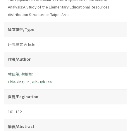
Analysis:A Study of the Elementary Educational Resources
distribution Structure in Taipei Area
論文屬性/Type
研究論文 Article
作者/Author
林佳瑩
,
蔡毓智
Chia-Ying Lin
,
Yuh-Jyh Tsai
頁碼/Pagination
101-132
摘要/Abstract