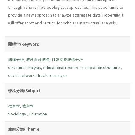
through various methodological approaches. This paper aims to
provide a new approach to analyze aggregate data. Hopefully it
will offer another direction for scholars in structural analysis.
關鍵字/Keyword
結構分析
,
教育資源結構
,
社會網絡結構分析
structural analysis
,
educational resources allocation structure
,
social network structure analysis
學科分類/Subject
社會學
,
教育學
Sociology
,
Education
主題分類/Theme