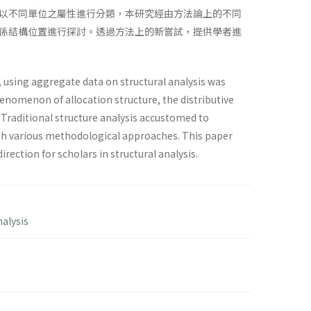
以不同單位之屬性進行分類，本研究經由方法論上的不同
係結構位置進行探討。透過方法上的新嘗試，提供學者進
r, using aggregate data on structural analysis was
henomenon of allocation structure, the distributive
Traditional structure analysis accustomed to
ough various methodological approaches. This paper
rection for scholars in structural analysis.
nalysis