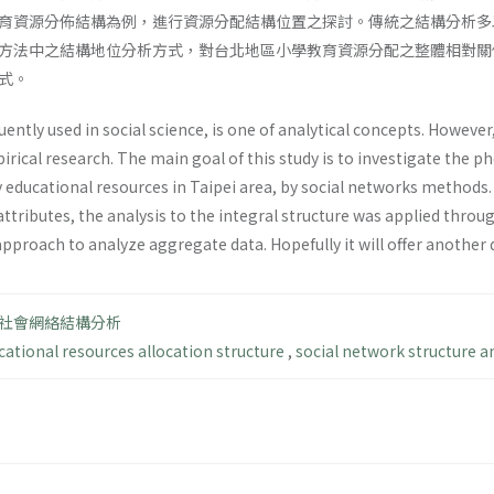
育資源分佈結構為例，進行資源分配結構位置之探討。傳統之結構分析多
方法中之結構地位分析方式，對台北地區小學教育資源分配之整體相對關
式。
quently used in social science, is one of analytical concepts. Howeve
irical research. The main goal of this study is to investigate the p
educational resources in Taipei area, by social networks methods. 
 attributes, the analysis to the integral structure was applied thr
pproach to analyze aggregate data. Hopefully it will offer another di
社會網絡結構分析
cational resources allocation structure
,
social network structure a