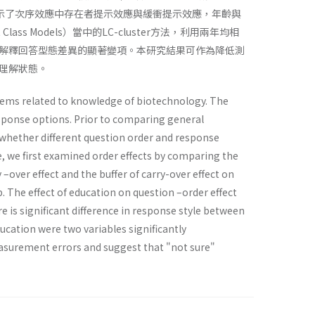
結果顯示了次序效應中存在者提示效應與緩衝提示效應，年齡與
 Models）當中的LC-cluster方法，利用兩年均相
解釋回答型態差異的顯著變項。本研究結果可作為降低測
理解狀態。
items related to knowledge of biotechnology. The
sponse options. Prior to comparing general
whether different question order and response
le, we first examined order effects by comparing the
–over effect and the buffer of carry-over effect on
. The effect of education on question –order effect
 is significant difference in response style between
ucation were two variables significantly
easurement errors and suggest that "not sure"