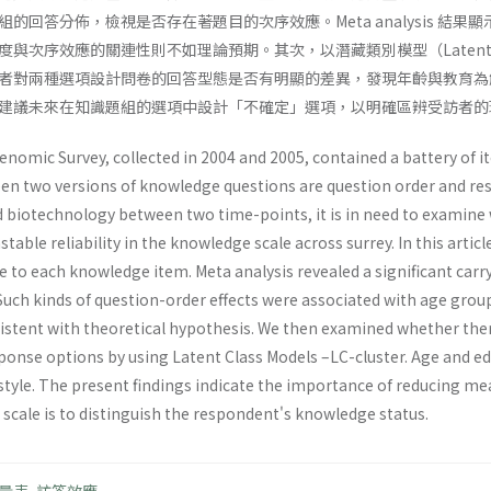
的回答分佈，檢視是否存在著題目的次序效應。Meta analysis 
次序效應的關連性則不如理論預期。其次，以潛藏類別模型（Latent Class
者對兩種選項設計問卷的回答型態是否有明顯的差異，發現年齡與教育為
建議未來在知識題組的選項中設計「不確定」選項，以明確區辨受訪者的
nomic Survey, collected in 2004 and 2005, contained a battery of 
en two versions of knowledge questions are question order and re
 biotechnology between two time-points, it is in need to examine 
table reliability in the knowledge scale across surrey. In this artic
e to each knowledge item. Meta analysis revealed a significant carry 
 Such kinds of question-order effects were associated with age group
istent with theoretical hypothesis. We then examined whether there
ponse options by using Latent Class Models –LC-cluster. Age and ed
 style. The present findings indicate the importance of reducing m
scale is to distinguish the respondent's knowledge status.