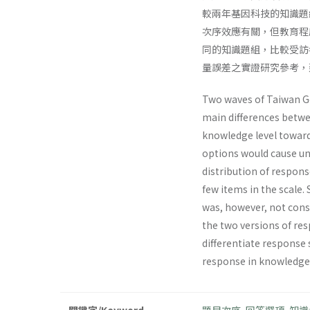
較兩年基因科技的知識題組
次序效應有關，但教育程度與
同的知識題組，比較受訪
量誤差之實證研究參考，
Two waves of Taiwan Ge
main differences betwe
knowledge level toward
options would cause uns
distribution of respons
few items in the scale.
was, however, not cons
the two versions of res
differentiate response
response in knowledge 