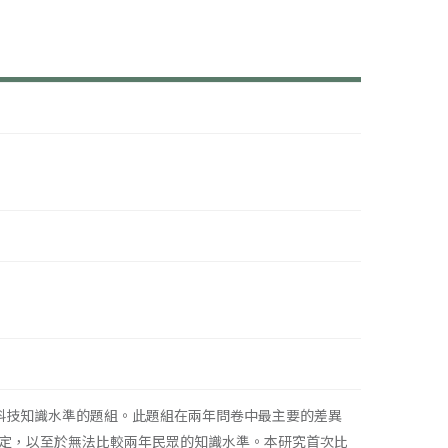
因科技知識水準的題組。此題組在兩年問卷中最主要的差異
定，以至於無法比較兩年民眾的知識水準。本研究首次比