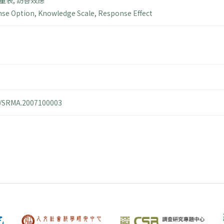
量表
,
訪答效應
se Option
,
Knowledge Scale
,
Response Effect
14/SRMA.2007100003