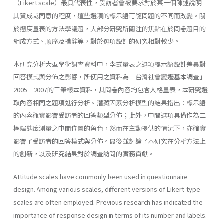
（Likert scale）最具代表性，受訪者會被要求對於某一個陳述說明
其贊成或同意的程度，這些選項的標示語可隨問題的不同而改變。關
於態度量表的方法學議題，大部分研究所關注的焦點在於問卷題目的
組成方式、順序及措辭等，對於選項設計的研究相對較少。
本研究分析大型學術調查資料中，李式量表之選項標示語設計差異對
回答模式與分佈之影響，所使用之資料為「台灣社會變遷基本調查」
2005－2007的三筆樣本資料，其問卷內容均包含人格量表，本研究選
取內容相同之題項進行分析。潛藏因素分析模型的結果指出：標示語
的內容確實影響受訪者的回答類型分佈；此外，中間選項具備作為二
極端態度測量之中間位置的角色，然而在主動提供的情況下，亦確實
影響了受訪者的回答模式與分佈。最後並討論了本研究在分析方法上
的創新，以及研究結果對於調查訪問的實務貢獻。
Attitude scales have commonly been used in questionnaire
design. Among various scales, different versions of Likert-type
scales are often employed. Previous research has indicated the
importance of response design in terms of its number and labels.