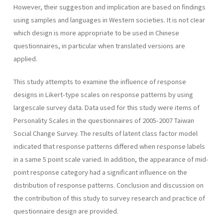
However, their suggestion and implication are based on findings
using samples and languages in Western societies. It is not cIear
which design is more appropriate to be used in Chinese
questionnaires, in particular when translated versions are
applied.
This study attempts to examine the influence of response
designs in Likert-type scales on response patterns by using
largescale survey data. Data used for this study were items of
Personality Scales in the questionnaires of 2005-2007 Taiwan
Social Change Survey. The results of latent class factor model
indicated that response patterns differed when response labels
in a same 5 point scale varied. In addition, the appearance of mid-
point response category had a significant influence on the
distribution of response patterns. Conclusion and discussion on
the contribution of this study to survey research and practice of
questionnaire design are provided.