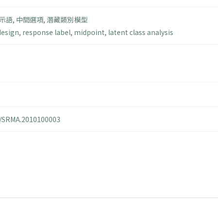
示語
,
中間選項
,
潛藏類別模型
design
,
response label
,
midpoint
,
latent class analysis
14/SRMA.2010100003