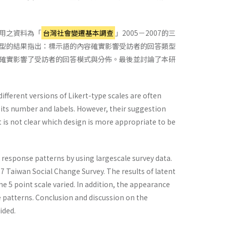
用之資料為「
台灣社會變遷基本調查
」2005－2007的三
型的結果指出：標示語的內容確實影響受訪者的回答類型
確實影響了受訪者的回答模式與分佈。最後並討論了本研
fferent versions of Likert-type scales are often
its number and labels. However, their suggestion
 is not cIear which design is more appropriate to be
 response patterns by using largescale survey data.
07 Taiwan Social Change Survey. The results of latent
e 5 point scale varied. In addition, the appearance
e patterns. Conclusion and discussion on the
ided.