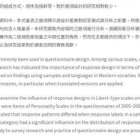
的組成方式、順序及措辭等，對於選項設計的研究相對較少。
資料中，李式量表之選項標示語設計差異對回答模式與分佈之影響，所使
均包含人格量表，本研究選取內容相同之題項進行分析。潛藏因素分析模
備作為二極端態度測量之中間位置的角色，然而在主動提供的情況下，亦
以及研究結果對於調查訪問的實務貢獻。
mmonly been used in questionnaire design. Among various scales, di
earch has indicated the importance of response design in terms of 
ed on findings using samples and languages in Western societies. It
nnaires, in particular when translated versions are applied.
examine the influence of response designs in Likert-type scales on
y were items of Personality Scales in the questionnaires of 2005-20
cated that response patterns differed when response labels in a sam
ategory had a significant influence on the distribution of respons
udy to survey research and practice of questionnaire design are prov