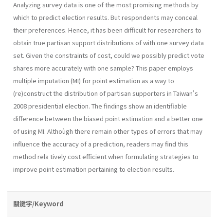
Analyzing survey data is one of the most promising methods by
which to predict election results. But respondents may conceal
their preferences. Hence, it has been difficult for researchers to
obtain true partisan support distributions of with one survey data
set. Given the constraints of cost, could we possibly predict vote
shares more accurately with one sample? This paper employs
multiple imputation (MI) for point estimation as a way to
(re)construct the distribution of partisan supporters in Taiwan's
2008 presidential election. The findings show an identifiable
difference between the biased point estimation and a better one
of using MI. Althoùgh there remain other types of errors that may
influence the accuracy of a prediction, readers may find this
method rela tively cost efficient when formulating strategies to
improve point estimation pertaining to election results.
關鍵字/Keyword