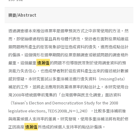
摘要/Abstract
透過調查樣本來推估得票率是選舉預測方式之中非常使用的方法。然
而，即使抽樣過程恰當且具有母體代表性，受訪者在面對投票給誰這
類問題時所產生的拒答現象卻往往造成資料的遺失，進而造成點估計
的偏誤。這個情形在選舉期間的投票意願調查或敏感問題的調查格外
嚴重。這個嚴重
遺漏值
的問題不但導致民眾對於使用調查資料的預
測能力失去信心，也造成學者對於這些資料產生出來的描述統計數據
感到懷疑。本研究嘗試以多重挿補法進行遺失資料（missingData）
補足的工作，並將此法應用到政黨得票率的點估計上。本研究使用台
灣2008年總統選舉前蒐集的「台灣選舉與民主化調查」面訪資料
（Taiwan's Election and Democratization Study for the 2008
legislative elections, TEDS2008L,N＝1,240），比較多重挿補前後
與兩黨候選人支持率的差異。研究發現，使用多重挿補法將有助於修
正因高度
遺漏值
所造成的候選人支持率的點估計偏誤。