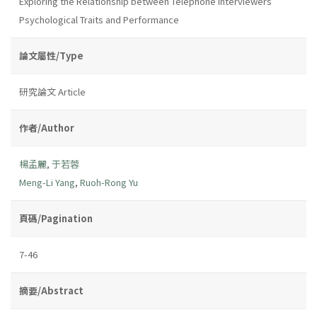
Exploring the Relationship between Telephone Interviewers'
Psychological Traits and Performance
論文屬性/Type
研究論文 Article
作者/Author
楊孟麗
,
于若蓉
Meng-Li Yang
,
Ruoh-Rong Yu
頁碼/Pagination
7-46
摘要/Abstract