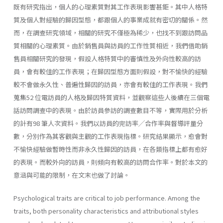
既有研究指出，個人的心理素質對其工作表現影響甚鉅。其中人格特
質及個人對經驗的歸因型態，都跟個人的事業成就有密切的關係。然
而，在調查研究領域，相關的研究不僅極為稀少，也找不到跟訪問品
質相關的心理素質。由於銷售員與訪員的工作性質相近，我們借助銷
售員相關研究的發現，假設人格特質中的審慎性及外向性較高的訪
員，會有較佳的工作表現；在歸因型態方面則假設，對不愉快的經驗
較不會做永久性、普遍性歸因的訪員，亦會有較佳的工作表現。我們
蒐集52 位電訪員的人格及歸因特質資料，並觀察這些人後續在三個電
話訪問調查中的表現。由於訪員參訪的調查數目不等，實際用於分析
的計有98 筆人次資料。我們以訪員的完訪率╱合作率與督導評量分
數，分別作為其客觀與主觀的工作表現指標。研究結果顯示，愈會對
不愉快經驗做暫時性而非永久性歸因的訪員，在各類指標上都有愈好
的表現。而較外向的訪員，則傾向有較高的訪問合作率。對於本文的
意涵與可能的限制，在文末也做了討論。
Psychological traits are critical to job performance. Among the
traits, both personality characteristics and attributional styles