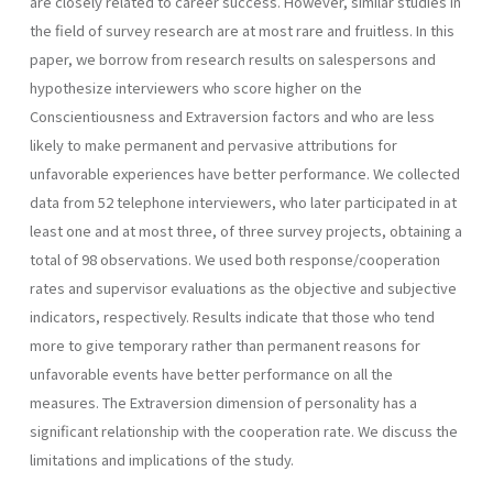
are closely related to career success. However, similar studies in
the field of survey research are at most rare and fruitless. In this
paper, we borrow from research results on salespersons and
hypothesize interviewers who score higher on the
Conscientiousness and Extraversion factors and who are less
likely to make permanent and pervasive attributions for
unfavorable experiences have better performance. We collected
data from 52 telephone interviewers, who later participated in at
least one and at most three, of three survey projects, obtaining a
total of 98 observations. We used both response/cooperation
rates and supervisor evaluations as the objective and subjective
indicators, respectively. Results indicate that those who tend
more to give temporary rather than permanent reasons for
unfavorable events have better performance on all the
measures. The Extraversion dimension of personality has a
significant relationship with the cooperation rate. We discuss the
limitations and implications of the study.