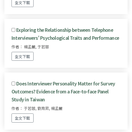
全文下載
Exploring the Relationship between Telephone
Interviewers' Psychological Traits and Performance
作者： 楊孟麗, 于若蓉
全文下載
Does Interviewer Personality Matter for Survey
Outcomes? Evidence from a Face-to-face Panel
Study in Taiwan
作者： 于若蓉, 劉育昇, 楊孟麗
全文下載