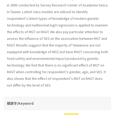
in 2005 conducted by Survey Research Center of Academia Sinica
in Taiwan. Latent class models are utilized to identify
respondent's latent types of knowledge of modern genetic
technology and multinomial logit regression is applied to examine
the effects of MGT on RAGT. We also pay particular attention to
assess the influence of SES on the association between MGT and
RAGT. Results suggest that the majority of Taiwanese are not
equipped with knowledge of MGT, but have RAGT concerning both
food safety and environmental impact produced by genetic
technology. We find that there is no significant effect of MGT on
RAGT when controlling for respondent's gender, age, and SES. It
also shows that the effect of respondent's MGT on RAGT does
not differ by the level of SES.
關鍵字/Keyword