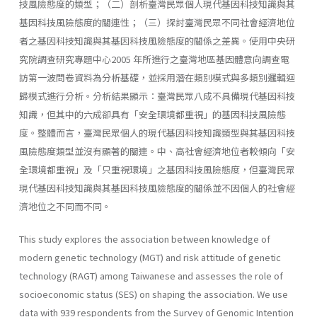
技風險態度的類型；（二）剖析臺灣民眾個人現代基因科技知識與其
基因科技風險態度的關連性；（三）探討臺灣民眾不同社會經濟地位
者之基因科技知識與其基因科技風險態度的關係之差異。使用中央研
究院調查研究專題中心2005 年所進行之臺灣地區基因體意向調查電
訪第一波問卷資料為分析基礎，並採用潛在類別模式與多類別邏輯迴
歸模式進行分析。分析結果顯示：臺灣民眾八成不具備現代基因科技
知識，但其中的六成卻具有「安全環境都重視」的基因科技風險態
度。整體而言，臺灣民眾個人的現代基因科技知識類型與其基因科技
風險態度類型並沒有顯著的關連。中、高社會經濟地位者較傾向「安
全環境都重視」及「只重視環境」之基因科技風險態度，但臺灣民眾
現代基因科技知識與其基因科技風險態度的關係並不因個人的社會經
濟地位之不同而不同。
This study explores the association between knowledge of
modern genetic technology (MGT) and risk attitude of genetic
technology (RAGT) among Taiwanese and assesses the role of
socioeconomic status (SES) on shaping the association. We use
data with 939 respondents from the Survey of Genomic Intention