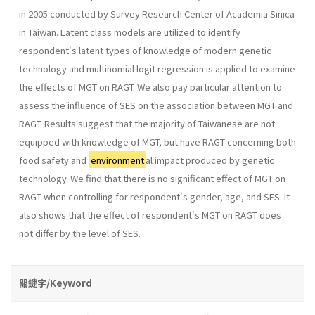
in 2005 conducted by Survey Research Center of Academia Sinica
in Taiwan. Latent class models are utilized to identify
respondent's latent types of knowledge of modern genetic
technology and multinomial logit regression is applied to examine
the effects of MGT on RAGT. We also pay particular attention to
assess the influence of SES on the association between MGT and
RAGT. Results suggest that the majority of Taiwanese are not
equipped with knowledge of MGT, but have RAGT concerning both
food safety and
environment
al impact produced by genetic
technology. We find that there is no significant effect of MGT on
RAGT when controlling for respondent's gender, age, and SES. It
also shows that the effect of respondent's MGT on RAGT does
not differ by the level of SES.
關鍵字/Keyword