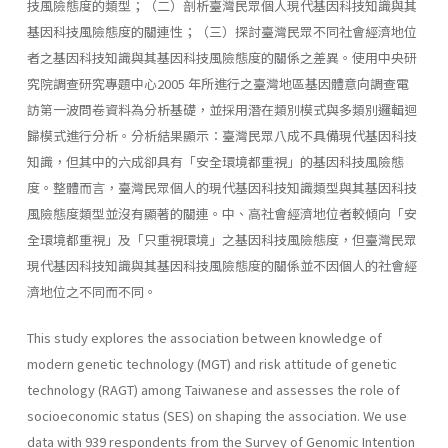
技風險態度的類型；（二）剖析臺灣民眾個人現代基因科技知識與其
基因科技風險態度的關連性；（三）探討臺灣民眾不同社會經濟地位
者之基因科技知識與其基因科技風險態度的關係之差異。使用中央研
究院調查研究專題中心2005 年所進行之臺灣地區基因體意向調查電
訪第一波問卷資料為分析基礎，並採用潛在類別模式與多類別邏輯迴
歸模式進行分析。分析結果顯示：臺灣民眾八成不具備現代基因科技
知識，但其中的六成卻具有「安全環境都重視」的基因科技風險態
度。整體而言，臺灣民眾個人的現代基因科技知識類型與其基因科技
風險態度類型並沒有顯著的關連。中、高社會經濟地位者較傾向「安
全環境都重視」及「只重視環境」之基因科技風險態度，但臺灣民眾
現代基因科技知識與其基因科技風險態度的關係並不因個人的社會經
濟地位之不同而不同。
This study explores the association between knowledge of
modern genetic technology (MGT) and risk attitude of genetic
technology (RAGT) among Taiwanese and assesses the role of
socioeconomic status (SES) on shaping the association. We use
data with 939 respondents from the Survey of Genomic Intention