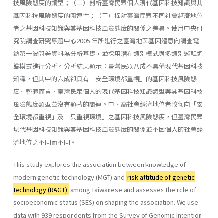
技風險態度的類型；（二）剖析臺灣民眾個人現代基因科技知識與其
基因科技風險態度的關連性；（三）探討臺灣民眾不同社會經濟地位
者之基因科技知識與其基因科技風險態度的關係之差異。使用中央研
究院調查研究專題中心2005 年所進行之臺灣地區基因體意向調查電
訪第一波問卷資料為分析基礎，並採用潛在類別模式與多類別邏輯迴
歸模式進行分析。分析結果顯示：臺灣民眾八成不具備現代基因科技
知識，但其中的六成卻具有「安全環境都重視」的基因科技風險態
度。整體而言，臺灣民眾個人的現代基因科技知識類型與其基因科技
風險態度類型並沒有顯著的關連。中、高社會經濟地位者較傾向「安
全環境都重視」及「只重視環境」之基因科技風險態度，但臺灣民眾
現代基因科技知識與其基因科技風險態度的關係並不因個人的社會經
濟地位之不同而不同。
This study explores the association between knowledge of
modern genetic technology (MGT) and
risk attitude of genetic
technology (RAGT)
among Taiwanese and assesses the role of
socioeconomic status (SES) on shaping the association. We use
data with 939 respondents from the Survey of Genomic Intention