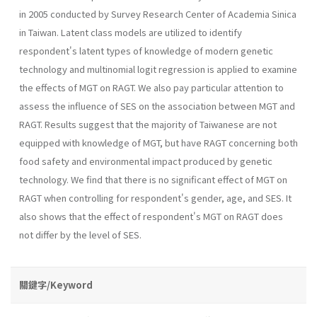
in 2005 conducted by Survey Research Center of Academia Sinica
in Taiwan. Latent class models are utilized to identify
respondent's latent types of knowledge of modern genetic
technology and multinomial logit regression is applied to examine
the effects of MGT on RAGT. We also pay particular attention to
assess the influence of SES on the association between MGT and
RAGT. Results suggest that the majority of Taiwanese are not
equipped with knowledge of MGT, but have RAGT concerning both
food safety and environmental impact produced by genetic
technology. We find that there is no significant effect of MGT on
RAGT when controlling for respondent's gender, age, and SES. It
also shows that the effect of respondent's MGT on RAGT does
not differ by the level of SES.
關鍵字/Keyword