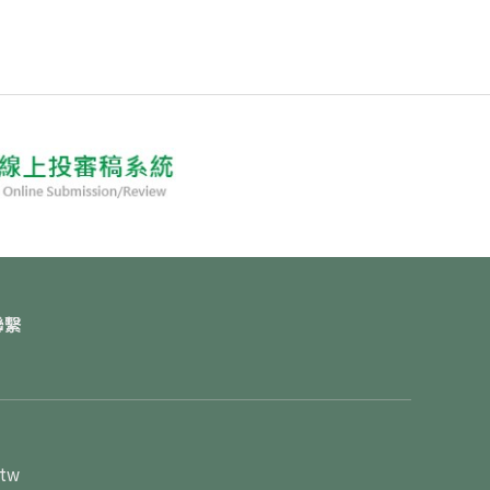
聯繫
.tw