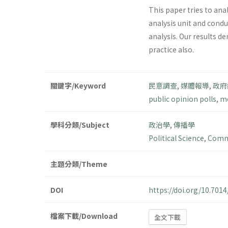
This paper tries to ana
analysis unit and cond
analysis. Our results 
practice also.
關鍵字/Keyword
民意調查
,
媒體報導
,
政府
public opinion polls
,
me
學科分類/Subject
政治學
,
傳播學
Political Science
,
Commu
主題分類/Theme
DOI
https://doi.org/10.70
檔案下載/Download
全文下載