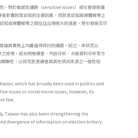
感性議題（sensitive issues）或社會道德議
體報導是影響民眾認知的主要因素，而民意認知與媒體報導之
認知或媒體報導之間往往出現極大的落差，常引發是否可
理論與實務上均屬值得探討的議題。因之，本研究以
文獻之檢視，結合問卷調查、內容分析、次級資料分析等方
之間的關聯性，以探究民意調查與其他資訊來源之一致性程
havior, which has broadly been used in politics and
tive issues or social moral issues, however, its
re few.
nally, Taiwan has also been strengthening the
 and divergence of information on election bribery