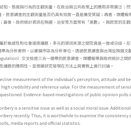
知、態度與行為的主觀測量，在政治與公共政策上的應用非常廣泛；然而，對於敏
e）的測量，民意調查的主觀測量是否仍具有效度一直是備受質疑；再者，媒
；最後，政府統計資訊在賄選、治安等方面常有「黑數」，與民眾的主觀
屬於敏感性和社會道德議題，多元的資訊來源之間究竟是一致或分歧，在
合一選舉為分析案例，以鄉鎮市區為分析單位，透過民意調查與台灣反賄選
angulation）交叉檢證三合一選舉的民意調查、媒體報導與政府統計
性議題的應用性，並根據研究發現在方法上與實務上進行討論。
bjective measurement of the individual's perception, attitude and be
as high credibility and reference value. For the measurement of sensi
 questioned. Evidence-based investigations of public opinion polls a
bribery is a sensitive issue as well as a social moral issue. Additio
bribery recently. Thus, it is worthwhile to examine the consistency
lls, media reports and official statistics.