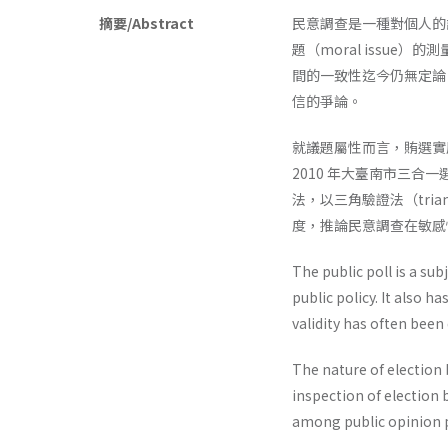
摘要/Abstract
民意調查是一種對個人的認
題（moral issu
間的一致性迄今仍無定論
信的爭論。
就議題屬性而言，賄選實
2010 年大臺南市三
法，以三角驗證法（tri
度，推論民意調查在敏感
The public poll is a su
public policy. It also h
validity has often been
The nature of election 
inspection of election 
among public opinion po