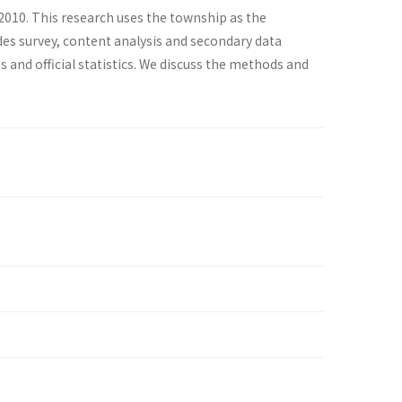
 2010. This research uses the township as the
des survey, content analysis and secondary data
and official statistics. We discuss the methods and
n