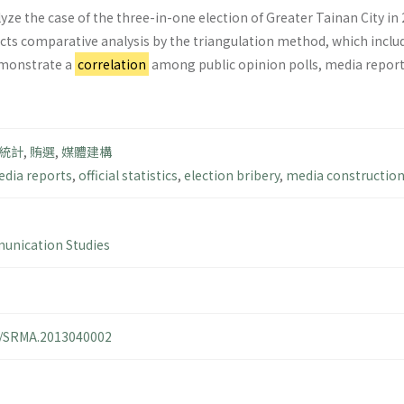
lyze the case of the three-in-one election of Greater Tainan City in
ucts comparative analysis by the triangulation method, which inclu
demonstrate a
correlation
among public opinion polls, media reports 
統計
,
賄選
,
媒體建構
dia reports
,
official statistics
,
election bribery
,
media constructio
nication Studies
14/SRMA.2013040002