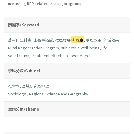
in existing RRP-related training programs.
關鍵字/Keyword
農村再生計畫
,
主觀幸福感
,
社區發展
滿意度
,
處理效果
,
外溢效果
Rural Regeneration Program
,
subjective well-being
,
life
satisfaction
,
treatment effect
,
spillover effect
學科分類/Subject
社會學
,
區域研究及地理
Sociology
,
Regional Science and Geography
主題分類/Theme