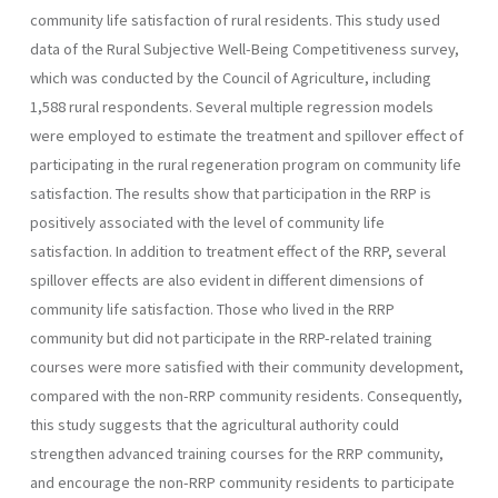
community life satisfaction of rural residents. This study used
data of the Rural Subjective Well-Being Competitiveness survey,
which was conducted by the Council of Agriculture, including
1,588 rural respondents. Several multiple regression models
were employed to estimate the treatment and spillover effect of
participating in the rural regeneration program on community life
satisfaction. The results show that participation in the RRP is
positively associated with the level of community life
satisfaction. In addition to treatment effect of the RRP, several
spillover effects are also evident in different dimensions of
community life satisfaction. Those who lived in the RRP
community but did not participate in the RRP-related training
courses were more satisfied with their community development,
compared with the non-RRP community residents. Consequently,
this study suggests that the agricultural authority could
strengthen advanced training courses for the RRP community,
and encourage the non-RRP community residents to participate