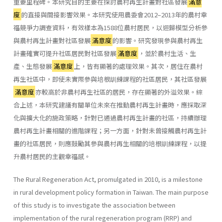
重要里程碑。本研究目的主要在探討農村再生計畫對社區發展
滿意
度
的直接與間接影響效果。本研究使用農委會2012–2013年的農村幸
福競爭力調查資料，有效樣本為1588位農村居民，以迴歸模型分析參
與農村再生計畫對社區發展
滿意度
的影響。研究發現參與農村再生
計畫確實可提升社區居民對社區發展
滿意度
，並於農村生活、生
產、生態發展
滿意度
上，皆有顯著的處理效果。其次，居住在農村
再生社區中，即使未實際參與培根訓練課程的社區居民，其社區發展
滿意度
亦較高於非農村再生社區的居民，存在顯著的外溢效果。綜
合上述，本研究建議有關單位未來在推動農村再生計畫時，應採取深
化與擴大化的施政策略，針對已通過農村再生計畫的社區，持續辦理
農村再生計畫相關的進階課程；另一方面，針對未曾接觸農村再生計
畫的社區居民，則應鼓勵其參與農村再生相關的培根訓練課程，以提
升農村居民的主觀幸福感。
The Rural Regeneration Act, promulgated in 2010, is a milestone
in rural development policy formation in Taiwan. The main purpose
of this study is to investigate the association between
implementation of the rural regeneration program (RRP) and