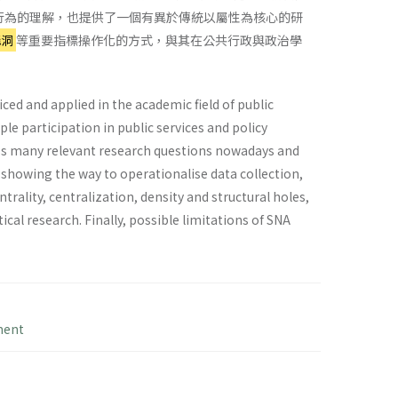
決策行為的理解，也提供了一個有異於傳統以屬性為核心的研
構洞
等重要指標操作化的方式，與其在公共行政與政治學
iced and applied in the academic field of public
le participation in public services and policy
ess many relevant research questions nowadays and
showing the way to operationalise data collection,
lity, centralization, density and structural holes,
ical research. Finally, possible limitations of SNA
ment