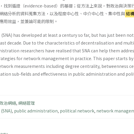
找到循證（evidence-based）的基礎；從方法上來說，對政治與
網絡分析的資料蒐集方法，以及程度中心性、中介中心性、集中性與
結
應用效益，並兼論可能的限制。
 (SNA) has developed at least a century so far, but has just been not
ast decade. Due to the characteristics of decentralisation and multip
nistration researchers have realised that SNA can help them addr
rategies for network management in practice. This paper starts by 
work measurements including degree centrality, betweenness centra
ation sub-fields and effectiveness in public administration and polit
政治網絡
,
網絡管理
 (SNA)
,
public administration
,
political network
,
network manage
logy