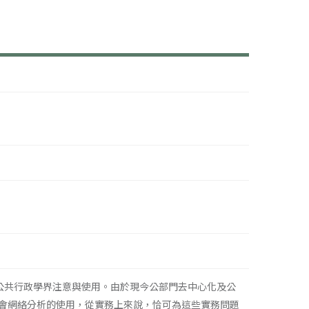
才開始廣為公共行政學界注意與使用。由於現今公部門去中心化及公
切。社會網絡分析的使用，從實務上來說，恰可為這些實務問題