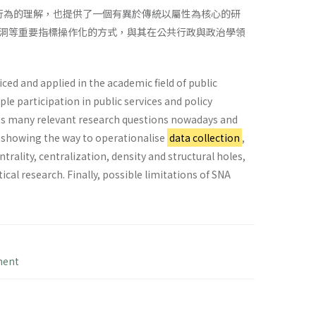
決策行為的理解，也提供了一個有異於傳統以屬性為核心的研
洞等重要指標操作化的方式，與其在公共行政與政治學領
iced and applied in the academic field of public
le participation in public services and policy
ess many relevant research questions nowadays and
y showing the way to operationalise
data collection
,
lity, centralization, density and structural holes,
ical research. Finally, possible limitations of SNA
ment