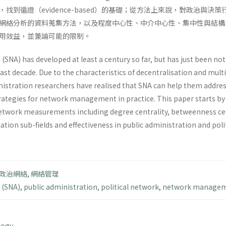
找到循證（evidence-based）的基礎；從方法上來說，對政治與
網絡分析的資料蒐集方法，以及程度中心性、中介中心性、集中性與結構
用效益，並兼論可能的限制。
 (SNA) has developed at least a century so far, but has just been not
ast decade. Due to the characteristics of decentralisation and multip
nistration researchers have realised that SNA can help them addr
rategies for network management in practice. This paper starts b
work measurements including degree centrality, betweenness centra
ation sub-fields and effectiveness in public administration and polit
政治網絡
,
網絡管理
 (SNA)
,
public administration
,
political network
,
network manage
logy