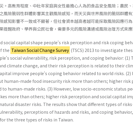
災。高教育程度、中壯年家庭與女性最擔心人為的食品安全風險；農民、
之風險脆弱性群體影響其主觀風險感知，而天災與世界風險的脆弱群體有
險感知影響不一致或不顯著，但社會資本越高者越可能採取風險因應行為
果提醒政府、學界與公民社會，需要多元的風險溝通或風險治理方式來應
d social capital shape people's risk perception and risk coping beh
of the
Taiwan Social Change Survey
(TSCS) 2013 to investigate these
ple's social vulnerability, risk perception, and coping behavior: (1
nd climate change, and their risk perception is related to their clim
apital improve people's coping behavior related to world risks. (2)
t human-made food insecurity risk more than others; higher risk p
d to human-made risks. (3) However, low socio-economic status peo
es more than others; higher risk perception and social capital imp
 natural disaster risks. The results show that different types of r
ulnerability, perceptions of hazards and risks, and coping behavior
or the three types of risks in Taiwan.