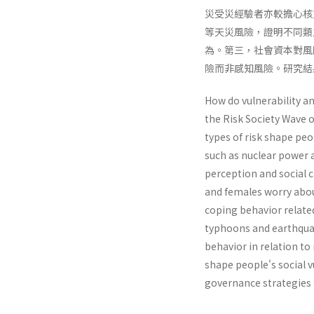
災受災經驗者亦較擔心核
等天災風險，證明不同類
為。第三，社會資本對風
險而非感知風險。研究結
How do vulnerability an
the Risk Society Wave 
types of risk shape peo
such as nuclear power a
perception and social c
and females worry abou
coping behavior relate
typhoons and earthquak
behavior in relation to
shape people's social v
governance strategies f