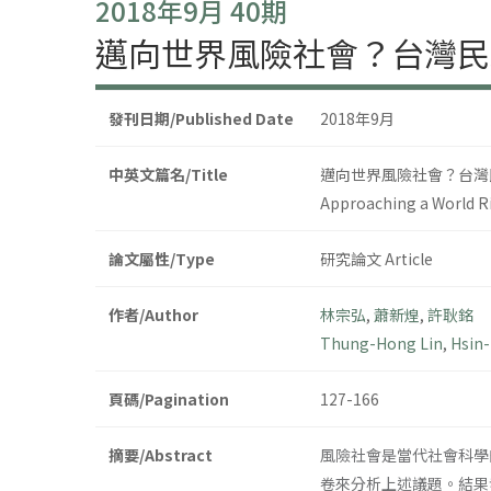
2018年9月 40期
邁向世界風險社會？台灣民
發刊日期/Published Date
2018年9月
中英文篇名/Title
邁向世界風險社會？台灣
Approaching a World Ri
論文屬性/Type
研究論文 Article
作者/Author
林宗弘
,
蕭新煌
,
許耿銘
Thung-Hong Lin
,
Hsin-
頁碼/Pagination
127-166
摘要/Abstract
風險社會是當代社會科學
卷來分析上述議題。結果