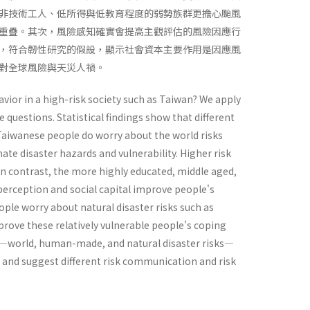
非技術工人、低所得與低教育程度的弱勢族群更擔心颱風
重疊。其次，風險感知確實會提高主觀評估的風險因應行
，符合韌性研究的假設，顯示社會資本主要作用是因應風
對全球風險與天災人禍。
avior in a high-risk society such as Taiwan? We apply
 questions. Statistical findings show that different
) Taiwanese people do worry about the world risks
ate disaster hazards and vulnerability. Higher risk
 In contrast, the more highly educated, middle aged,
erception and social capital improve people's
ple worry about natural disaster risks such as
rove these relatively vulnerable people's coping
isks—world, human-made, and natural disaster risks—
, and suggest different risk communication and risk