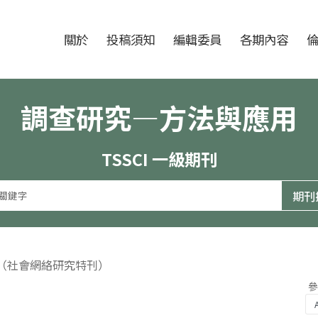
跳至中央區塊/Main Content
:::
期刊
關於
投稿須知
編輯委員
各期內容
調查研究—方法與應用
TSSCI 一級期刊
期（社會網絡研究特刊）