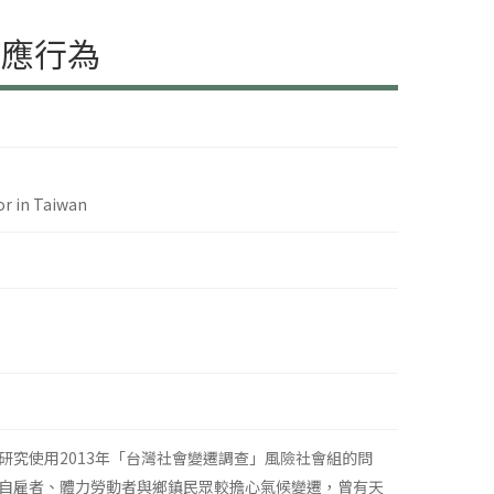
因應行為
or in Taiwan
究使用2013年「台灣社會變遷調查」風險社會組的問
自雇者、體力勞動者與鄉鎮民眾較擔心氣候變遷，曾有天