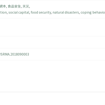
資本
,
食品安全
,
天災
,
ption
,
social capital
,
food security
,
natural disasters
,
coping behavio
14/SRMA.2018090003