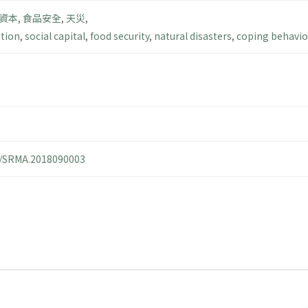
資本
,
食品安全
,
天災
,
ption
,
social capital
,
food security
,
natural disasters
,
coping behavio
14/SRMA.2018090003