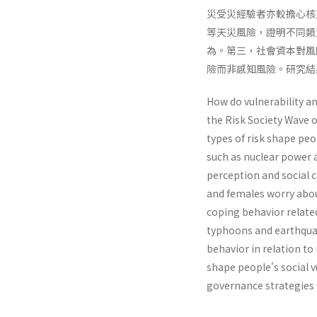
災受災經驗者亦較擔心核
等天災風險，證明不同類
為。第三，社會資本對風
險而非感知風險。研究結
How do vulnerability an
the Risk Society Wave o
types of risk shape peo
such as nuclear power
perception and social c
and females worry abou
coping behavior relate
typhoons and earthquak
behavior in relation to
shape people's social v
governance strategies f