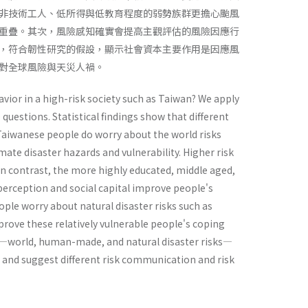
非技術工人、低所得與低教育程度的弱勢族群更擔心颱風
重疊。其次，風險感知確實會提高主觀評估的風險因應行
，符合韌性研究的假設，顯示社會資本主要作用是因應風
對全球風險與天災人禍。
avior in a high-risk society such as Taiwan? We apply
questions. Statistical findings show that different
) Taiwanese people do worry about the world risks
limate disaster hazards and vulnerability. Higher risk
 In contrast, the more highly educated, middle aged,
erception and social capital improve people's
ple worry about natural disaster risks such as
rove these relatively vulnerable people's coping
isks—world, human-made, and natural disaster risks—
, and suggest different risk communication and risk