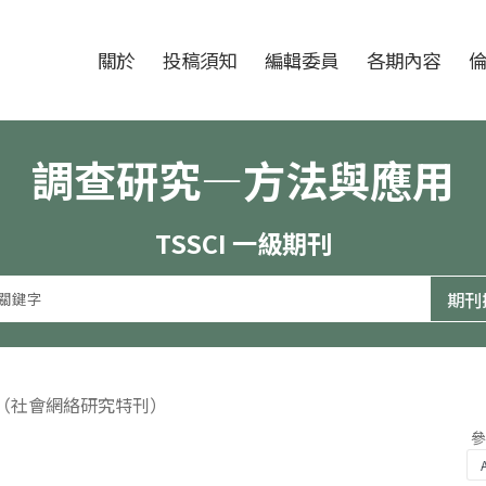
跳至中央區塊/Main Content
:::
期刊
關於
投稿須知
編輯委員
各期內容
調查研究—方法與應用
TSSCI 一級期刊
期（社會網絡研究特刊）