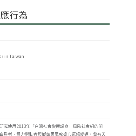
因應行為
or in Taiwan
究使用2013年「台灣社會變遷調查」風險社會組的問
自雇者、體力勞動者與鄉鎮民眾較擔心氣候變遷，曾有天