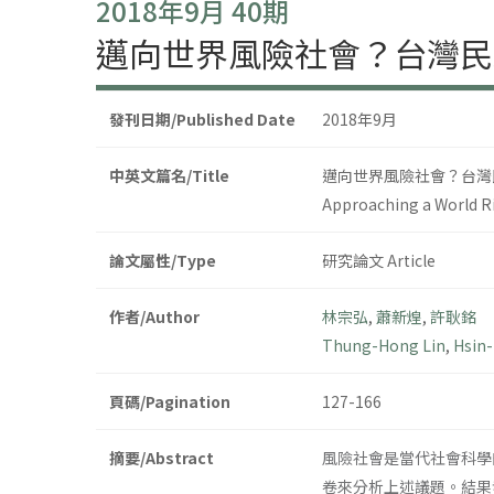
2018年9月 40期
邁向世界風險社會？台灣民
發刊日期/Published Date
2018年9月
中英文篇名/Title
邁向世界風險社會？台灣
Approaching a World Ri
論文屬性/Type
研究論文 Article
作者/Author
林宗弘
,
蕭新煌
,
許耿銘
Thung-Hong Lin
,
Hsin-
頁碼/Pagination
127-166
摘要/Abstract
風險社會是當代社會科學
卷來分析上述議題。結果