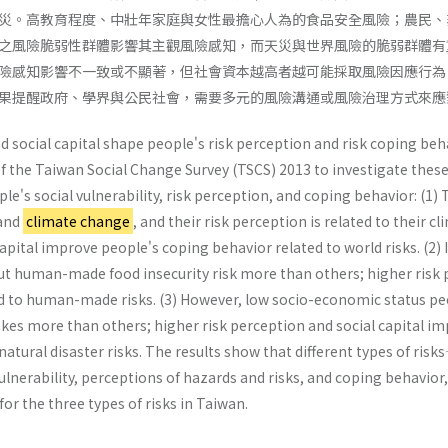
災。高教育程度、中壯年家庭與女性最擔心人為的食品安全風險；農民、
之風險脆弱性群體影響其主觀風險感知，而天災與世界風險的脆弱群體有
險感知影響不一致或不顯著，但社會資本越高者越可能採取風險因應行為
果提醒政府、學界與公民社會，需要多元的風險溝通或風險治理方式來應
d social capital shape people's risk perception and risk coping beh
f the Taiwan Social Change Survey (TSCS) 2013 to investigate these 
ple's social vulnerability, risk perception, and coping behavior: (1
 and
climate change
, and their risk perception is related to their c
apital improve people's coping behavior related to world risks. (2)
t human-made food insecurity risk more than others; higher risk p
d to human-made risks. (3) However, low socio-economic status peo
es more than others; higher risk perception and social capital imp
 natural disaster risks. The results show that different types of r
ulnerability, perceptions of hazards and risks, and coping behavior
or the three types of risks in Taiwan.