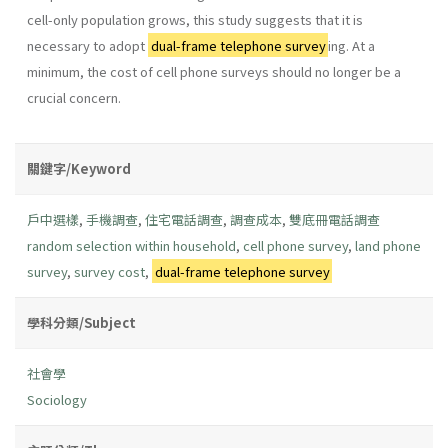
cell-only population grows, this study suggests that it is
necessary to adopt
dual-frame telephone survey
ing. At a
minimum, the cost of cell phone surveys should no longer be a
crucial concern.
關鍵字/Keyword
戶中選樣
,
手機調查
,
住宅電話調查
,
調查成本
,
雙底冊電話調查
random selection within household
,
cell phone survey
,
land phone
survey
,
survey cost
,
dual-frame telephone survey
學科分類/Subject
社會學
Sociology