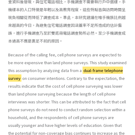
查資料後發現，與住宅電話相比，手機調查不需要執行戶中選樣，手
機樣本的人口特徵是年輕以及高教育程度，這些特點皆與訪問時間呈
現負相關從而降低了調查成本。準此，本研究建議在唯手機族比例越
來越高的今日，為避免住宅電話調查因涵蓋率不足所造成的估計偏
誤，進行手機調查乃至於雙底冊電話調查勢所必然。至少手機調查成
本過高不應是裹足不前的原因。
Because of the calling fee, cell phone surveys are expected to
be more expensive than land phone surveys. This study examined
this assumption by analyzing data from a
dual-frame telephone
survey
on consumer intentions. Contrary to the expectation, the
results indicate that the cost of cell phone surveying was lower
than land phone surveying because the length of cell phone
interviews was shorter. This can be attributed to the fact that cell
phone surveys do not need to conduct random selection within a
household, and the respondents of cell phone surveys are
usually younger and have higher levels of education. Given that
the potential for non-coverage bias continues to increase as the