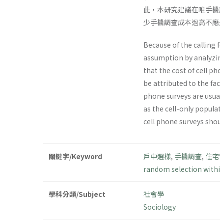
此，本研究建議在唯手機
少手機調查成本過高不應
Because of the calling 
assumption by analyzin
that the cost of cell 
be attributed to the fa
phone surveys are usual
as the cell-only popula
cell phone surveys shou
關鍵字/Keyword
戶中選樣
,
手機調查
,
住宅
random selection with
學科分類/Subject
社會學
Sociology