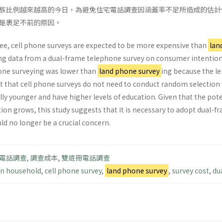
族比例越來越高的今日，為避免住宅電話調查因涵蓋率不足所造成的估計
是裹足不前的原因。
fee, cell phone surveys are expected to be more expensive than
lan
g data from a dual-frame telephone survey on consumer intentions.
phone surveying was lower than
land phone survey
ing because the le
ct that cell phone surveys do not need to conduct random selection
ly younger and have higher levels of education. Given that the pot
tion grows, this study suggests that it is necessary to adopt dual-
ld no longer be a crucial concern.
電話調查
,
調查成本
,
雙底冊電話調查
in household
,
cell phone survey
,
land phone survey
,
survey cost
,
du