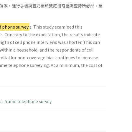
偏誤，進行手機調查乃至於雙底冊電話調查勢所必然。至
d phone survey
s. This study examined this
 Contrary to the expectation, the results indicate
ngth of cell phone interviews was shorter. This can
 within a household, and the respondents of cell
ential for non-coverage bias continues to increase
frame telephone surveying. At a minimum, the cost of
al-frame telephone survey