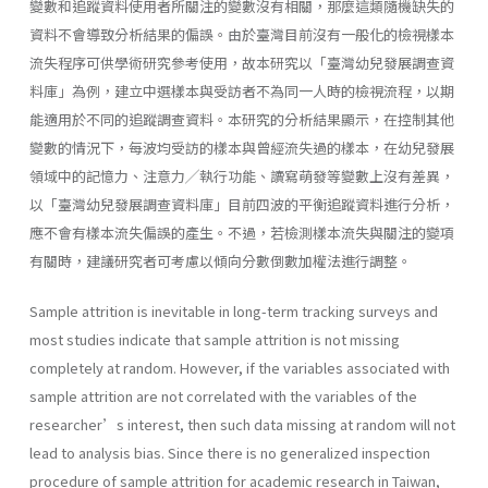
變數和追蹤資料使用者所關注的變數沒有相關，那麼這類隨機缺失的
資料不會導致分析結果的偏誤。由於臺灣目前沒有一般化的檢視樣本
流失程序可供學術研究參考使用，故本研究以「臺灣幼兒發展調查資
料庫」為例，建立中選樣本與受訪者不為同一人時的檢視流程，以期
能適用於不同的追蹤調查資料。本研究的分析結果顯示，在控制其他
變數的情況下，每波均受訪的樣本與曾經流失過的樣本，在幼兒發展
領域中的記憶力、注意力╱執行功能、讀寫萌發等變數上沒有差異，
以「臺灣幼兒發展調查資料庫」目前四波的平衡追蹤資料進行分析，
應不會有樣本流失偏誤的產生。不過，若檢測樣本流失與關注的變項
有關時，建議研究者可考慮以傾向分數倒數加權法進行調整。
Sample attrition is inevitable in long-term tracking surveys and
most studies indicate that sample attrition is not missing
completely at random. However, if the variables associated with
sample attrition are not correlated with the variables of the
researcher’s interest, then such data missing at random will not
lead to analysis bias. Since there is no generalized inspection
procedure of sample attrition for academic research in Taiwan,