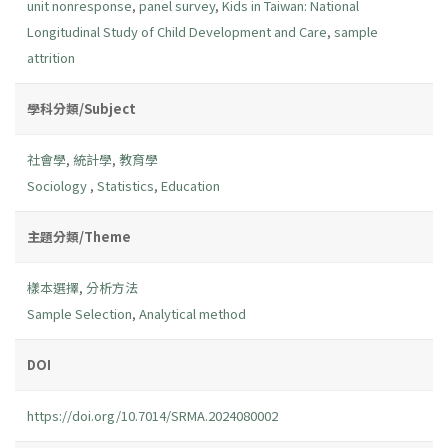
unit nonresponse
,
panel survey
,
Kids in Taiwan: National
Longitudinal Study of Child Development and Care
,
sample
attrition
學科分類/Subject
社會學
,
統計學
,
教育學
Sociology
,
Statistics
,
Education
主題分類/Theme
樣本選擇
,
分析方法
Sample Selection
,
Analytical method
DOI
https://doi.org/10.7014/SRMA.2024080002