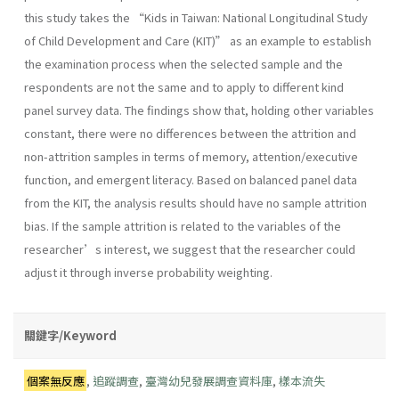
this study takes the “Kids in Taiwan: National Longitudinal Study
of Child Development and Care (KIT)” as an example to establish
the examination process when the selected sample and the
respondents are not the same and to apply to different kind
panel survey data. The findings show that, holding other variables
constant, there were no differences between the attrition and
non-attrition samples in terms of memory, attention/executive
function, and emergent literacy. Based on balanced panel data
from the KIT, the analysis results should have no sample attrition
bias. If the sample attrition is related to the variables of the
researcher’s interest, we suggest that the researcher could
adjust it through inverse probability weighting.
關鍵字/Keyword
個案無反應
,
追蹤調查
,
臺灣幼兒發展調查資料庫
,
樣本流失