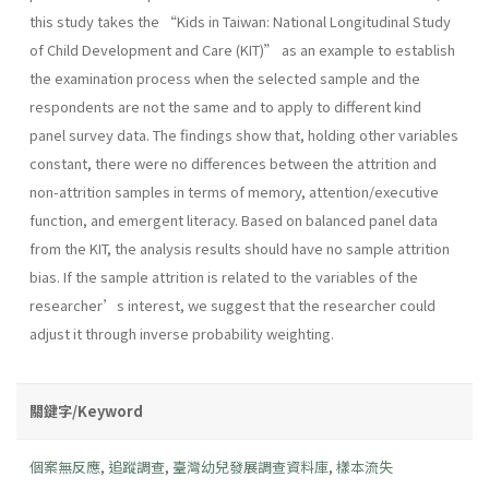
this study takes the “Kids in Taiwan: National Longitudinal Study
of Child Development and Care (KIT)” as an example to establish
the examination process when the selected sample and the
respondents are not the same and to apply to different kind
panel survey data. The findings show that, holding other variables
constant, there were no differences between the attrition and
non-attrition samples in terms of memory, attention/executive
function, and emergent literacy. Based on balanced panel data
from the KIT, the analysis results should have no sample attrition
bias. If the sample attrition is related to the variables of the
researcher’s interest, we suggest that the researcher could
adjust it through inverse probability weighting.
關鍵字/Keyword
個案無反應
,
追蹤調查
,
臺灣幼兒發展調查資料庫
,
樣本流失