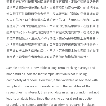
變數和追蹤資料使用者所關注的變數沒有相關，那麼這類隨機缺失的
資料不會導致分析結果的偏誤。由於臺灣目前沒有一般化的檢視樣本
流失程序可供學術研究參考使用，故本研究以「臺灣幼兒發展調查資
料庫」為例，建立中選樣本與受訪者不為同一人時的檢視流程，以期
能適用於不同的追蹤調查資料。本研究的分析結果顯示，在控制其他
變數的情況下，每波均受訪的樣本與曾經流失過的樣本，在幼兒發展
領域中的記憶力、注意力╱執行功能、讀寫萌發等變數上沒有差異，
以「臺灣幼兒發展調查資料庫」目前四波的平衡追蹤資料進行分析，
應不會有樣本流失偏誤的產生。不過，若檢測樣本流失與關注的變項
有關時，建議研究者可考慮以傾向分數倒數加權法進行調整。
Sample attrition is inevitable in long-term tracking surveys and
most studies indicate that sample attrition is not missing
completely at random. However, if the variables associated with
sample attrition are not correlated with the variables of the
researcher’s interest, then such data missing at random will not
lead to analysis bias. Since there is no generalized inspection
procedure of sample attrition for academic research in Taiwan,