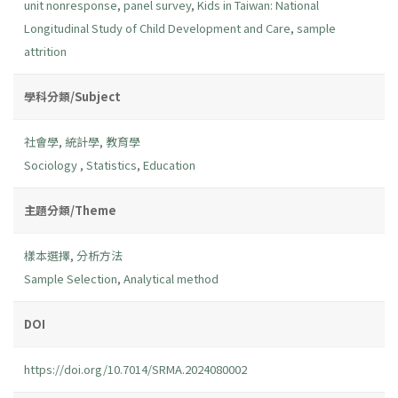
unit nonresponse
,
panel survey
,
Kids in Taiwan: National
Longitudinal Study of Child Development and Care
,
sample
attrition
學科分類/Subject
社會學
,
統計學
,
教育學
Sociology
,
Statistics
,
Education
主題分類/Theme
樣本選擇
,
分析方法
Sample Selection
,
Analytical method
DOI
https://doi.org/10.7014/SRMA.2024080002