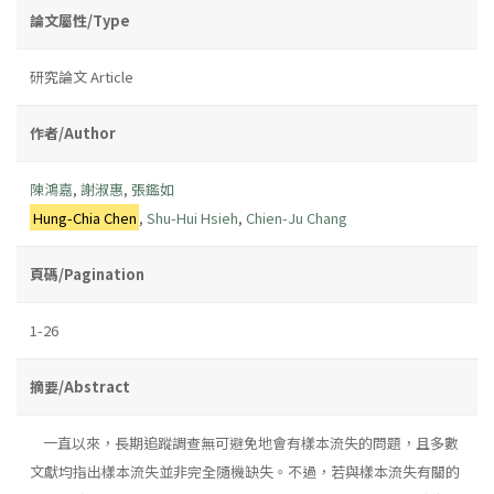
論文屬性/Type
研究論文 Article
作者/Author
陳鴻嘉
,
謝淑惠
,
張鑑如
Hung-Chia Chen
,
Shu-Hui Hsieh
,
Chien-Ju Chang
頁碼/Pagination
1-26
摘要/Abstract
一直以來，長期追蹤調查無可避免地會有樣本流失的問題，且多數
文獻均指出樣本流失並非完全隨機缺失。不過，若與樣本流失有關的