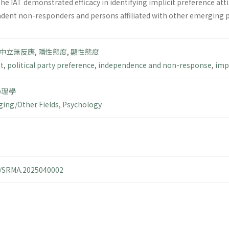
 The IAT demonstrated efficacy in identifying implicit preference a
ent non-responders and persons affiliated with other emerging pol
中立無反應
,
隱性態度
,
顯性態度
st
,
political party preference
,
independence and non-response
,
impl
心理學
ing/Other Fields
,
Psychology
14/SRMA.2025040002