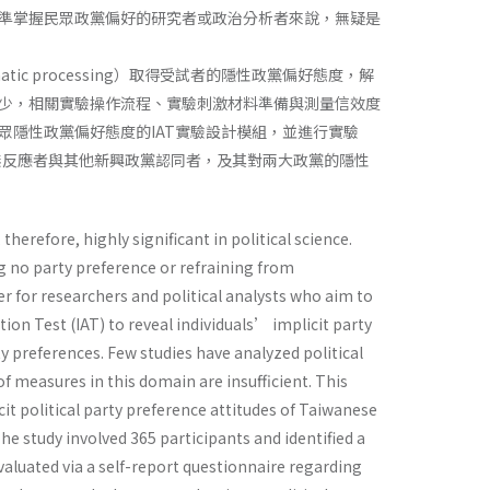
準掌握民眾政黨偏好的研究者或政治分析者來說，無疑是
omatic processing）取得受試者的隱性政黨偏好態度，解
少，相關實驗操作流程、實驗刺激材料準備與測量信效度
隱性政黨偏好態度的IAT實驗設計模組，並進行實驗
中立無反應者與其他新興政黨認同者，及其對兩大政黨的隱性
 therefore, highly significant in political science.
g no party preference or refraining from
ier for researchers and political analysts who aim to
ion Test (IAT) to reveal individuals’ implicit party
y preferences. Few studies have analyzed political
of measures in this domain are insufficient. This
it political party preference attitudes of Taiwanese
The study involved 365 participants and identified a
evaluated via a self-report questionnaire regarding