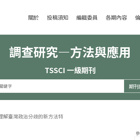
跳至中央區塊/Main Content
:::
期刊
關於
投稿須知
編輯委員
各期內容
調查研究—方法與應用
TSSCI 一級期刊
（理解臺灣政治分歧的新方法特