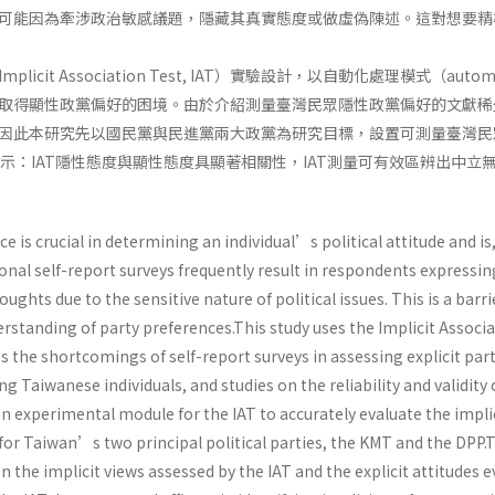
可能因為牽涉政治敏感議題，隱藏其真實態度或做虛偽陳述。這對想要精
icit Association Test, IAT）實驗設計，以自動化處理模式（aut
取得顯性政黨偏好的困境。由於介紹測量臺灣民眾隱性政黨偏好的文獻稀
因此本研究先以國民黨與民進黨兩大政黨為研究目標，設置可測量臺灣民眾
現顯示：IAT隱性態度與顯性態度具顯著相關性，IAT測量可有效區辨出
ce is crucial in determining an individual’s political attitude and is,
nal self-report surveys frequently result in respondents expressin
ughts due to the sensitive nature of political issues. This is a barr
standing of party preferences.This study uses the Implicit Associat
 the shortcomings of self-report surveys in assessing explicit part
 Taiwanese individuals, and studies on the reliability and validity 
n experimental module for the IAT to accurately evaluate the implic
ly for Taiwan’s two principal political parties, the KMT and the DPP.
n the implicit views assessed by the IAT and the explicit attitudes 