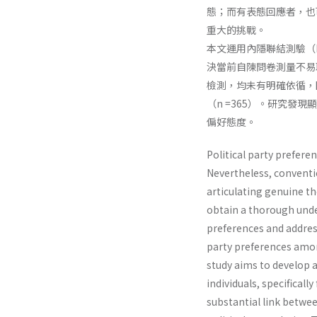
態；而有表態回應者，也
重大的挑戰。
本文運用內隱聯結測驗（Impl
決當前自陳問卷測量不易
檢測，均未有明確依循，
（n =365）。研究發
偏好態度。
Political party preferen
Nevertheless, conventio
articulating genuine tho
obtain a thorough under
preferences and address
party preferences among
study aims to develop a
individuals, specifical
substantial link betwee