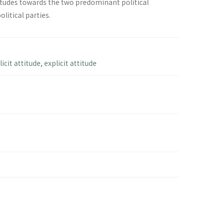
ttitudes towards the two predominant political
itical parties.
icit attitude
,
explicit attitude