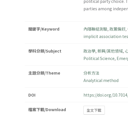
political party choice.
parties among independ
關鍵字/Keyword
內隱聯結測驗
,
政黨偏好
,
implicit association te
學科分類/Subject
政治學
,
新興/其他領域
,
Political Science
,
Emerg
主題分類/Theme
分析方法
Analytical method
DOI
https://doi.org/10.70
檔案下載/Download
全文下載