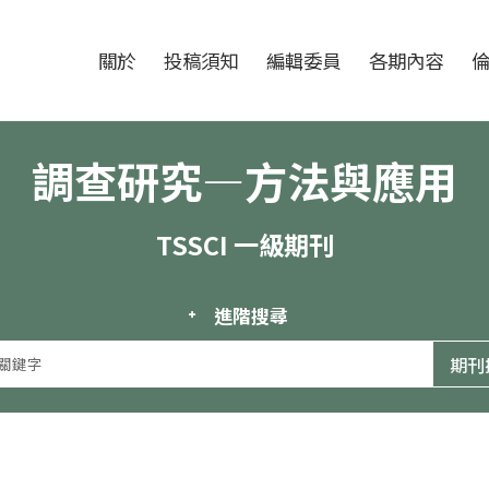
跳至中央區塊/Main Content
:::
期刊
關於
投稿須知
編輯委員
各期內容
調查研究—方法與應用
TSSCI 一級期刊
進階搜尋