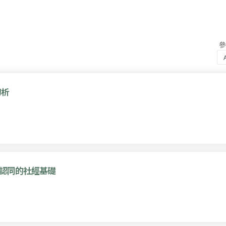
初析
級認同的社經基礎