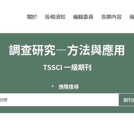
跳至中央區塊/Main Content
:::
期刊
關於
投稿須知
編輯委員
各期內容
調查研究—方法與應用
TSSCI 一級期刊
進階搜尋