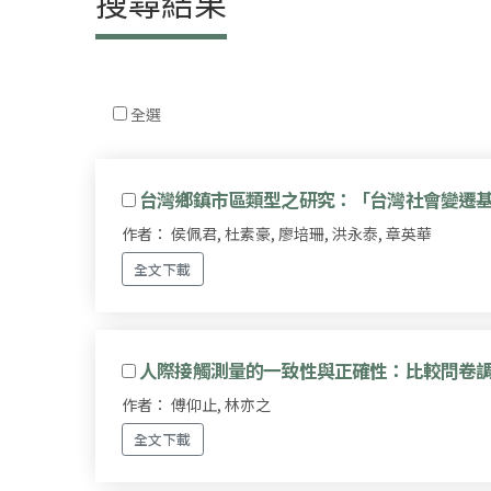
搜尋結果
全選
台灣鄉鎮市區類型之研究：「台灣社會變遷
作者： 侯佩君, 杜素豪, 廖培珊, 洪永泰, 章英華
全文下載
人際接觸測量的一致性與正確性：比較問卷
作者： 傅仰止, 林亦之
全文下載