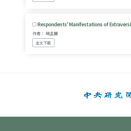
Respondents' Manifestations of Extraversi
作者： 楊孟麗
全文下載