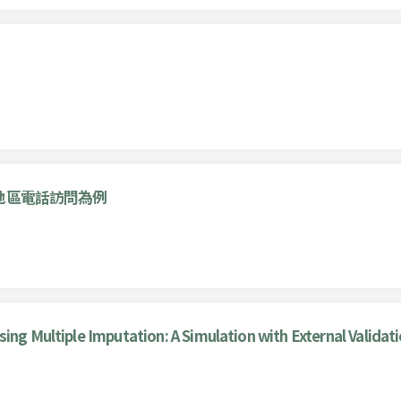
地區電話訪問為例
ing Multiple Imputation: A Simulation with External Validat