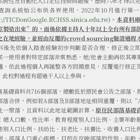
系統性及自動化人口定位技術問題後，歷時六年才得以完成，
查詢系統始公布供各界使用，2022年10月進行第一次
s://TICDonGoogle.RCHSS.sinica.edu.tw
)。
本資料
室製造出來”的，而係依據主持人十年以上全台所有部
之在地經驗，並經由反覆的crowd sourcing驗證過
料後先依個人踏查經驗初步判斷是否合理，修正後立
某一使用者對特定部落非常熟悉，她/他會主動再依其專
議，依此過程個人再匯整各方回饋意見，反覆進行修正
，此校對過程有超過千人以上參與。
落基礎資料共716個部落，總數低於原民會公告之部落，
部落合併，例如若A部落及B部落地址相同重覆，則以“A
此一聚落，且資料以此地址範圍計算。
原住民部落基礎
：總人口數、性比率、教育程度別人口比例、主要年齡
態別人口比例、扶幼比、扶老比、扶養比、收養人口比
例、部落人口重心座標，目的在反映部落的性別、年齡