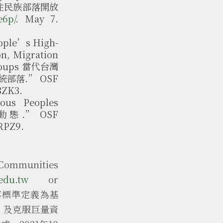
台灣原住民族部落開放
e6p/
. May 7.
eople’s High-
on, Migration
 Groups 當代台灣
落.” OSF
8ZK3.
ous Peoples
動態.” OSF
6RPZ9.
ommunities
edu.tw
or
部落標準定義為基
，及克服巨量資