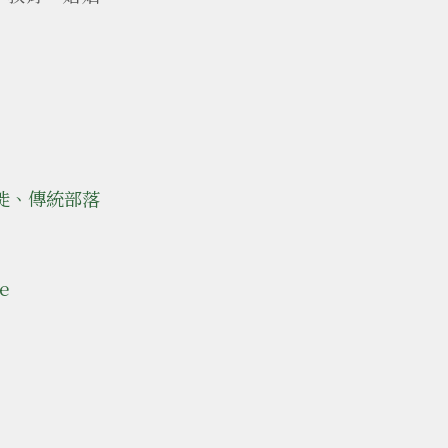
徙、傳統部落
e