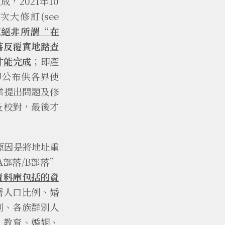
2021年10
大修訂(see
庫絕非所謂“在
落反覆實地踏查
程才能完成
；即產
即公布供各界使
業提出問題及修
及校對，最後才
原因是將地址重
部落/B部落”
資料庫包括的資
層人口比例、婚
例、各族群別人
、教育、婚姻、