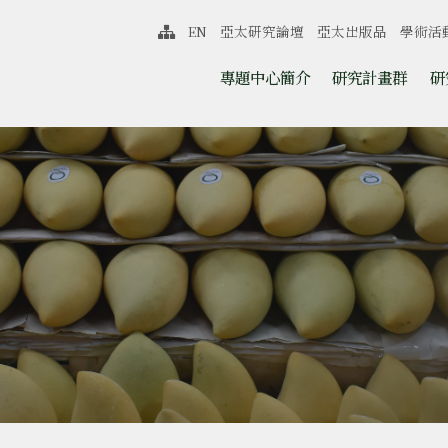
中心
EN
亞太研究論壇
亞太出版品
學術活
網站導覽
跳至中央區塊/Main Content
:::
專題中心簡介
研究計畫群
研