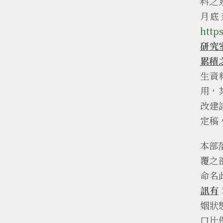
料之
月底
http
研究
累積
生資
用，
改建
定稿
本部
覆之
命名
訊有
姻狀
口比