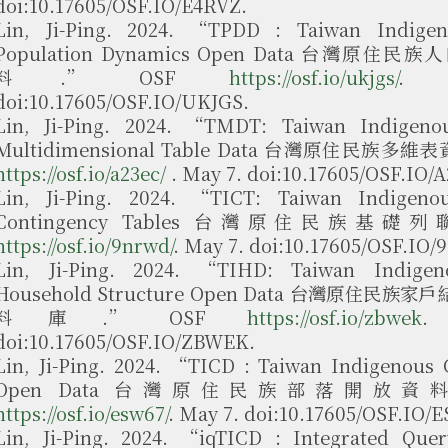
doi:10.17605/OSF.IO/E4RVZ.
Lin, Ji-Ping. 2024. “TPDD : Taiwan Indigen
Population Dynamics Open Data 台灣原住
料.” OSF
https://osf.io/ukjgs/
. 
doi:10.17605/OSF.IO/UKJGS.
Lin, Ji-Ping. 2024. “TMDT: Taiwan Indigeno
Multidimensional Table Data 台灣原住民族多維
https://osf.io/a23ec/
. May 7. doi:10.17605/OSF.IO/
Lin, Ji-Ping. 2024. “TICT: Taiwan Indigeno
Contingency Tables 台灣原住民族基礎列
https://osf.io/9nrwd/
. May 7. doi:10.17605/OSF.IO
Lin, Ji-Ping. 2024. “TIHD: Taiwan Indigen
Household Structure Open Data 台灣原住民
料庫.” OSF
https://osf.io/zbwek
.
doi:10.17605/OSF.IO/ZBWEK.
Lin, Ji-Ping. 2024. “TICD : Taiwan Indigenous
Open Data 台灣原住民族部落開放資料庫
https://osf.io/esw67/
. May 7. doi:10.17605/OSF.IO/
Lin, Ji-Ping. 2024. “iqTICD : Integrated Que