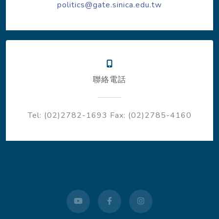
politics@gate.sinica.edu.tw
聯絡電話
Tel: (02)2782-1693
Fax: (02)2785-4160
youtube
facebook
instagram