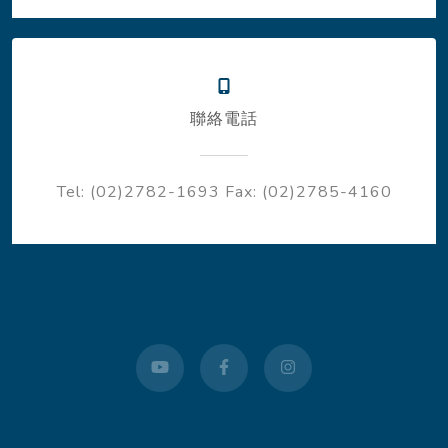
聯絡電話
Tel: (02)2782-1693
Fax: (02)2785-4160
youtube
facebook
instagram