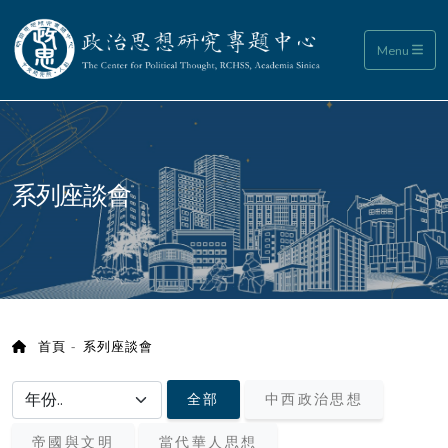
政治思想研究專題中心
Menu
:::
系列座談會
首頁
系列座談會
選擇年份/choose year
全部
中西政治思想
帝國與文明
當代華人思想