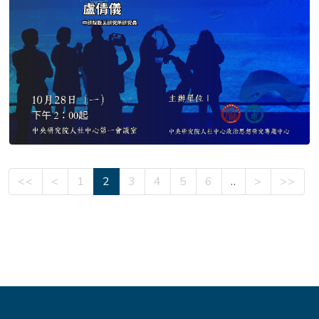
<<
<
1
2
3
4
5
6
..
>
>>