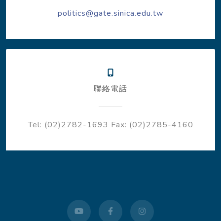
politics@gate.sinica.edu.tw
聯絡電話
Tel: (02)2782-1693
Fax: (02)2785-4160
youtube
facebook
instagram