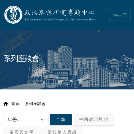
政治思想研究專題中心
Menu
:::
系列座談會
首頁
系列座談會
選擇年份/choose year
全部
中西政治思想
帝國與文明
當代華人思想