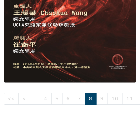
<<
<
..
4
5
6
7
8
9
10
11