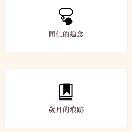
同仁的追念
歲月的痕跡