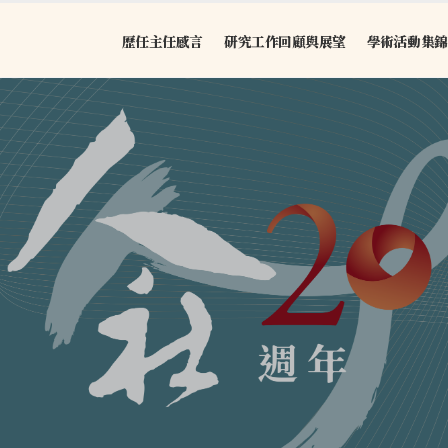
中心20週年
跳至中央區塊/Main Content
:::
歷任主任感言
研究工作回顧與展望
學術活動集錦