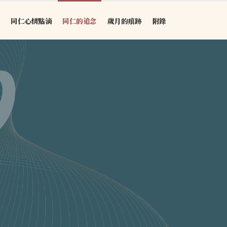
同仁心情點滴
同仁的追念
歲月的痕跡
附錄