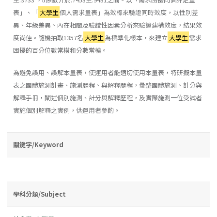
表」、「
大學生
個人需求量表」為效標來驗證同時效度，以性別差
異、年級差異、內在相關及驗證性因素分析來驗證建構效度，結果效
度尚佳。隨機抽取1357名
大學生
為標準化樣本，來建立
大學生
需求
困擾的百分位數常模和分數常模。
為避免誤用、誤解本量表，使運用者能適切使用本量表，特研擬本量
表之團體施測計畫、施測歷程、與解釋歷程，彙整團體施測、計分與
解釋手冊，闡述個別施測、計分與解釋歷程，及實際施測一位受試者
實施個別解釋之實例，供運用者參酌。
關鍵字/Keyword
學科分類/Subject