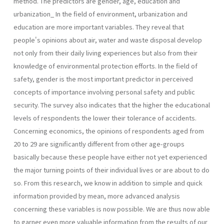
method. The predictors are gender, age, education and
urbanization_ In the field of environment, urbanization and
education are more important variables. They reveal that
people's opinions about air, water and waste disposal develop
not only from their daily living experiences but also from their
knowledge of environmental protection efforts. In the field of
safety, gender is the most important predictor in perceived
concepts of importance involving personal safety and public
security. The survey also indicates that the higher the educational
levels of respondents the lower their tolerance of accidents.
Concerning economics, the opinions of respondents aged from
20 to 29 are significantly different from other age-groups
basically because these people have either not yet experienced
the major turning points of their individual lives or are about to do
so. From this research, we know in addition to simple and quick
information provided by mean, more advanced analysis
concerning these variables is now possible. We are thus now able
to garner even more valuable information from the results of our