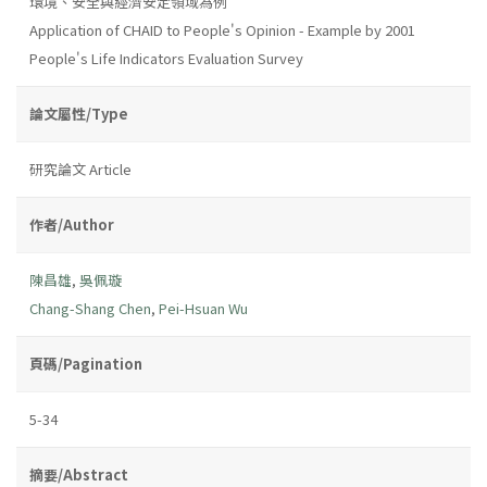
環境、安全與經濟安定領域為例
Application of CHAID to People's Opinion - Example by 2001
People's Life Indicators Evaluation Survey
論文屬性/Type
研究論文 Article
作者/Author
陳昌雄
,
吳佩璇
Chang-Shang Chen
,
Pei-Hsuan Wu
頁碼/Pagination
5-34
摘要/Abstract