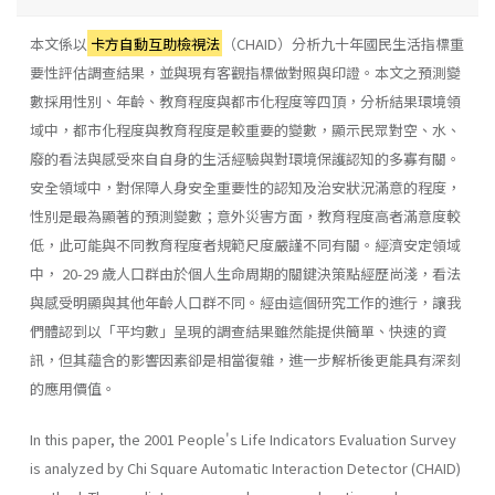
本文係以
卡方自動互助檢視法
（CHAID）分析九十年國民生活指標重
要性評估調查結果，並與現有客觀指標做對照與印證。本文之預測變
數採用性別、年齡、教育程度與都市化程度等四頂，分析結果環境領
域中，都市化程度與教育程度是較重要的變數，顯示民眾對空、水、
廢的看法與感受來自自身的生活經驗與對環境保護認知的多寡有關。
安全領域中，對保障人身安全重要性的認知及治安狀況滿意的程度，
性別是最為顯著的預測變數；意外災害方面，教育程度高者滿意度較
低，此可能與不同教育程度者規範尺度嚴謹不同有關。經濟安定領域
中， 20-29 歲人口群由於個人生命周期的關鍵決策點經歷尚淺，看法
與感受明顯與其他年齡人口群不同。經由這個研究工作的進行，讓我
們體認到以「平均數」呈現的調查結果雖然能提供簡單、快速的資
訊，但其蘊含的影響因素卻是相當復雜，進一步解析後更能具有深刻
的應用價值。
In this paper, the 2001 People's Life Indicators Evaluation Survey
is analyzed by Chi Square Automatic Interaction Detector (CHAID)