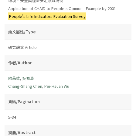
環境、安全與經濟安定領域為例
Application of CHAID to People's Opinion - Example by 2001
People's Life Indicators Evaluation Survey
論文屬性/Type
研究論文 Article
作者/Author
陳昌雄
,
吳佩璇
Chang-Shang Chen
,
Pei-Hsuan Wu
頁碼/Pagination
5-34
摘要/Abstract