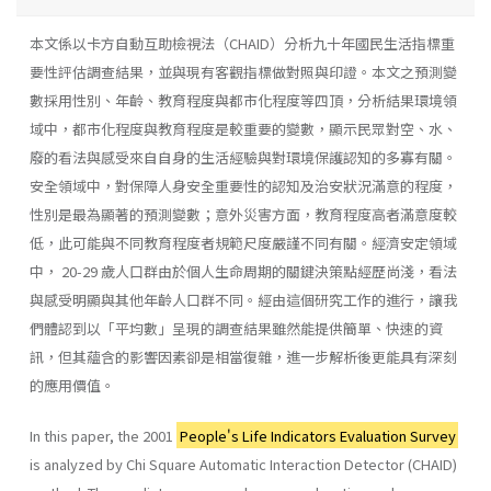
本文係以卡方自動互助檢視法（CHAID）分析九十年國民生活指標重
要性評估調查結果，並與現有客觀指標做對照與印證。本文之預測變
數採用性別、年齡、教育程度與都市化程度等四頂，分析結果環境領
域中，都市化程度與教育程度是較重要的變數，顯示民眾對空、水、
廢的看法與感受來自自身的生活經驗與對環境保護認知的多寡有關。
安全領域中，對保障人身安全重要性的認知及治安狀況滿意的程度，
性別是最為顯著的預測變數；意外災害方面，教育程度高者滿意度較
低，此可能與不同教育程度者規範尺度嚴謹不同有關。經濟安定領域
中， 20-29 歲人口群由於個人生命周期的關鍵決策點經歷尚淺，看法
與感受明顯與其他年齡人口群不同。經由這個研究工作的進行，讓我
們體認到以「平均數」呈現的調查結果雖然能提供簡單、快速的資
訊，但其蘊含的影響因素卻是相當復雜，進一步解析後更能具有深刻
的應用價值。
In this paper, the 2001
People's Life Indicators Evaluation Survey
is analyzed by Chi Square Automatic Interaction Detector (CHAID)