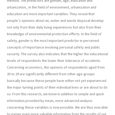
method. The predictors are gender, age, education and
urbanization_ In the field of environment, urbanization and
education are more important variables. They reveal that
people's opinions about air, water and waste disposal develop
not only from their daily living experiences but also from their
knowledge of environmental protection efforts. In the field of
safety, gender is the most important predictor in perceived
concepts of importance involving personal safety and public
security. The survey also indicates that the higher the educational
levels of respondents the lower their tolerance of accidents.
Concerning economics, the opinions of respondents aged from
20 to 29 are significantly different from other age-groups
basically because these people have either not yet experienced
the major turning points of their individual lives or are about to do
so. From this research, we know in addition to simple and quick
information provided by mean, more advanced analysis
concerning these variables is now possible. We are thus now able
to garner even more valuable information from the results of our