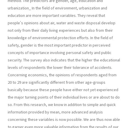
method. The predictors are gender, age, education and
urbanization_ In the field of environment, urbanization and
education are more important variables. They reveal that
people's opinions about air, water and waste disposal develop
not only from their daily living experiences but also from their
knowledge of environmental protection efforts. In the field of
safety, gender is the most important predictor in perceived
concepts of importance involving personal safety and public
security. The survey also indicates that the higher the educational
levels of respondents the lower their tolerance of accidents.
Concerning economics, the opinions of respondents aged from
20 to 29 are significantly different from other age-groups
basically because these people have either not yet experienced
the major turning points of their individual lives or are about to do
so. From this research, we know in addition to simple and quick
information provided by mean, more advanced analysis
concerning these variables is now possible. We are thus now able
to garner even more valuable information from the results of our