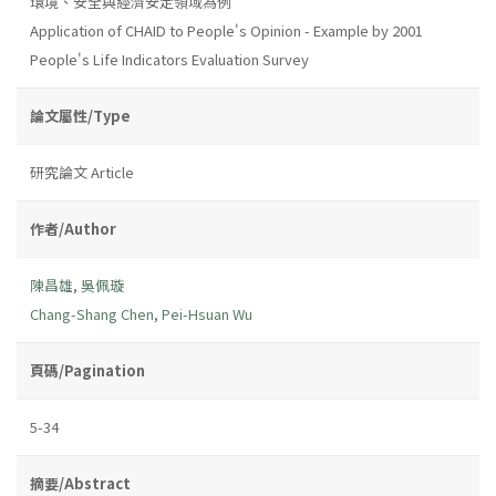
環境、安全與經濟安定領域為例
Application of CHAID to People's Opinion - Example by 2001
People's Life Indicators Evaluation Survey
論文屬性/Type
研究論文 Article
作者/Author
陳昌雄
,
吳佩璇
Chang-Shang Chen
,
Pei-Hsuan Wu
頁碼/Pagination
5-34
摘要/Abstract