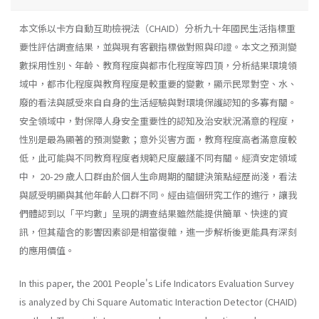
本文係以卡方自動互助檢視法（CHAID）分析九十年國民生活指標重
要性評估調查結果，並與現有客觀指標做對照與印證。本文之預測變
數採用性別、年齡、教育程度與都市化程度等四頂，分析結果環境領
域中，都市化程度與教育程度是較重要的變數，顯示民眾對空、水、
廢的看法與感受來自自身的生活經驗與對環境保護認知的多寡有關。
安全領域中，對保障人身安全重要性的認知及治安狀況滿意的程度，
性別是最為顯著的預測變數；意外災害方面，教育程度高者滿意度較
低，此可能與不同教育程度者規範尺度嚴謹不同有關。經濟安定領域
中， 20-29 歲人口群由於個人生命周期的關鍵決策點經歷尚淺，看法
與感受明顯與其他年齡人口群不同。經由這個研究工作的進行，讓我
們體認到以「平均數」呈現的調查結果雖然能提供簡單、快速的資
訊，但其蘊含的影響因素卻是相當復雜，進一步解析後更能具有深刻
的應用價值。
In this paper, the 2001 People's Life Indicators Evaluation Survey
is analyzed by Chi Square Automatic Interaction Detector (CHAID)