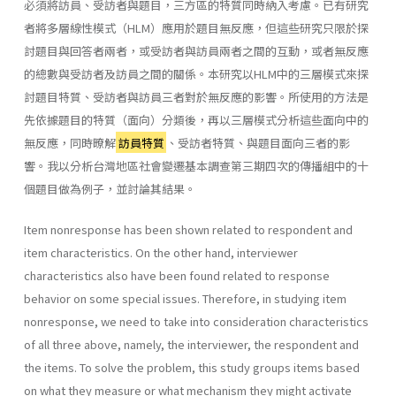
必須將訪員、受訪者與題目，三方區的特質同時納入考慮。已有研究
者將多層線性模式（HLM）應用於題目無反應，但這些研究只限於探
討題目與回答者兩者，或受訪者與訪員兩者之間的互動，或者無反應
的總數與受訪者及訪員之間的關係。本研究以HLM中的三層模式來探
討題目特質、受訪者與訪員三者對於無反應的影響。所使用的方法是
先依據題目的特質（面向）分類後，再以三層模式分析這些面向中的
無反應，同時暸解
訪員特質
、受訪者特質、與題目面向三者的影
響。我以分析台灣地區社會變遷基本調查第三期四次的傳播組中的十
個題目做為例子，並討論其結果。
Item nonresponse has been shown related to respondent and
item characteristics. On the other hand, interviewer
characteristics also have been found related to response
behavior on some special issues. Therefore, in studying item
nonresponse, we need to take into consideration characteristics
of all three above, namely, the interviewer, the respondent and
the items. To solve the problem, this study groups items based
on what they measure or what mechanism they might activate