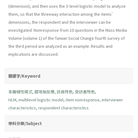
(dimension), and then uses the 3-level logistic model to analyze
them, so that the threeway interaction among the items'
dimensions, the respondent and the interviewer can be
investigated. Nonresponse from 10 questions in the Mass Media
Volume (volume 1) of the Taiwan Social Change fourth survey of
the third period are analyzed as an example. Results and
implications are discussed.
關鍵字/Keyword
多層線性模式
,
題項無反應
,
訪員特色
,
受訪者特色
,
HLM
,
multilevel logistic model
,
item nonresponse
,
interviewer
characteristics
,
respondent characteristics
學科分類/Subject