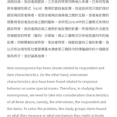
須將訪員、受訪者與題目，三方區的特質同時納入考慮。已有研究者
將多層線性模式（HLM）應用於題目無反應，但這些研究只限於探討
題目與回答者兩者，或受訪者與訪員兩者之間的互動，或者無反應的
總數與受訪者及訪員之間的關係。本研究以HLM中的三層模式來探討
題目特質、受訪者與訪員三者對於無反應的影響。所使用的方法是先
依據題目的特質（面向）分類後，再以三層模式分析這些面向中的無
反應，同時暸解訪員特質、受訪者特質、與題目面向三者的影響。我
以分析台灣地區社會變遷基本調查第三期四次的傳播組中的十個題目
做為例子，並討論其結果。
Item nonresponse has been shown related to respondent and
item characteristics. On the other hand, interviewer
characteristics also have been found related to response
behavior on some special issues. Therefore, in studying item
nonresponse, we need to take into consideration characteristics
of all three above, namely, the interviewer, the respondent and
the items. To solve the problem, this study groups items based
on what they measure or what mechanism they might activate