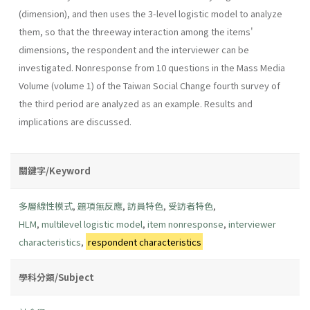
(dimension), and then uses the 3-level logistic model to analyze
them, so that the threeway interaction among the items'
dimensions, the respondent and the interviewer can be
investigated. Nonresponse from 10 questions in the Mass Media
Volume (volume 1) of the Taiwan Social Change fourth survey of
the third period are analyzed as an example. Results and
implications are discussed.
關鍵字/Keyword
多層線性模式
,
題項無反應
,
訪員特色
,
受訪者特色
,
HLM
,
multilevel logistic model
,
item nonresponse
,
interviewer
characteristics
,
respondent characteristics
學科分類/Subject