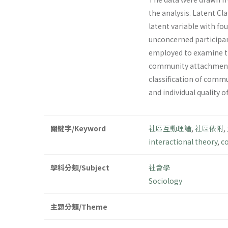
the analysis. Latent Cl
latent variable with fou
unconcerned participan
employed to examine th
community attachment we
classification of comm
and individual quality 
關鍵字/Keyword
社區互動理論
,
社區依附
,
interactional theory
,
c
學科分類/Subject
社會學
Sociology
主題分類/Theme