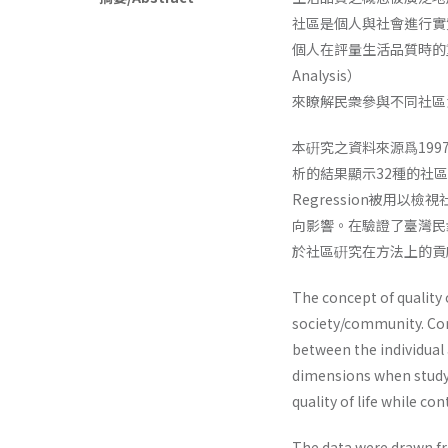
社區是個人與社會進行實
個人在評量生活品質時的重
Analysis）
來瞭解民衆參與不同社區
本硏究之資料來源爲19
析的結果顯示32種的社
Regression被
向影響。在驗證了臺灣民
於社區硏究在方法上的貢
The concept of quality 
society/community. Com
between the individual 
dimensions when studyi
quality of life while c
The data were drawn fr