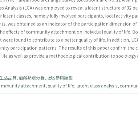
ass Analysis (LCA) was employed to reveal a latent structure of 32 p
r latent classes, namely fully involved participants, local activity pa
ts, was obtained as an indicator of the participation dimension 
e effects of community attachment on individual quality of life. B
re found to contribute to a better quality of life. In addition, LCA
unity participation patterns. The results of this paper confirm t
of life as well as provide a methodological contribution to sociolog
生活品質
,
潛藏類別分析
,
社區參與類型
ommunity attachment
,
quality of life
,
latent class analysis
,
communi