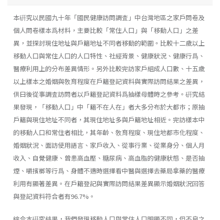
本硏究以民國九十年「國民健康訪問調査」中台灣地區之家戶問卷及
個人問卷樣本爲材料，主要比較「常住人口」與「移動人口」之差
異，並探討現住地址與戶籍地址不同者移動的範圍。比較十二歲以上
移動人口與常住人口的人口特性、社經背景、健康狀況、健康行爲、
醫療利用上的分布差異情形。另外比較完訪家戶組成人口數、十五歲
以上樣本之婚姻與敎育程度在戶籍登記資料與實際訪問結果之差異，
供曰後從事調査訪問者以戶籍登記資料爲抽樣母體時之參考。硏究結
果發現，「移動人口」中「籍不在人在」者大多分布於大都巿；原抽
戶籍與現住地址不同者，其現住地址多與戶籍地址相近。完訪樣本中
的移動人口和常住者相比，其年齡、敎育程度、現住地都市化程度、
婚姻狀況、面訪使用語言、家戶收入、從事行業、從業身分、個人月
收入、自覺健康、曾患高血壓、糖尿病、高血脂的健康狀態、是否抽
煙、嚼擯榔等行爲、身體不適時選擇看中醫與選擇去藥局拿藥的醫療
利用有顯著差異。在戶籍登記與實際訪問結果差異顯示婚姻狀況回答
與登記資料符合者有96.7%。
綜合本硏究結果，我們發現移動人口與常住人口明顯不同，但不良之