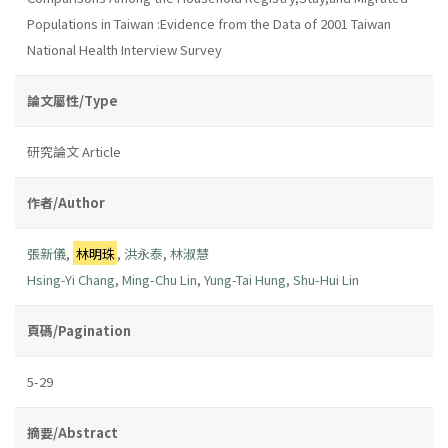
Populations in Taiwan :Evidence from the Data of 2001 Taiwan
National Health Interview Survey
論文屬性/Type
研究論文 Article
作者/Author
張新儀
,
林明珠
,
洪永泰
,
林淑慧
Hsing-Yi Chang
,
Ming-Chu Lin
,
Yung-Tai Hung
,
Shu-Hui Lin
頁碼/Pagination
5-29
摘要/Abstract