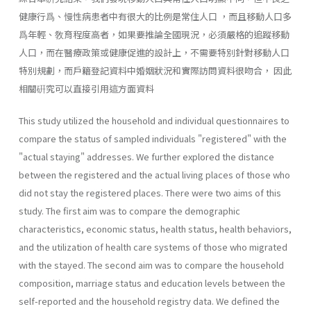
健康行爲、慢性病患者中有很大的比例是常住人口 ，而且移動人口多
爲年輕、敎育程度高者，如果要推論全國現況，必須嚴格的追蹤移動
人口，而在醫療政策或健康促進的設計上，不需要特別針對移動人口
特別規劃，而戶籍登記資料中婚姻狀況和實際訪問資料很吻合， 因此
相關硏究可以直接引用這方面資料
This study utilized the household and individual questionnaires to
compare the status of sampled individuals "registered" with the
"actual staying" addresses. We further explored the distance
between the registered and the actual living places of those who
did not stay the registered places. There were two aims of this
study. The first aim was to compare the demographic
characteristics, economic status, health status, health behaviors,
and the utilization of health care systems of those who migrated
with the stayed. The second aim was to compare the household
composition, marriage status and education levels between the
self-reported and the household registry data. We defined the