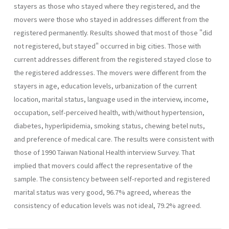
stayers as those who stayed where they registered, and the
movers were those who stayed in addresses different from the
registered permanently. Results showed that most of those "did
not registered, but stayed" occurred in big cities. Those with
current addresses different from the registered stayed close to
the registered addresses. The movers were different from the
stayers in age, education levels, urbanization of the current
location, marital status, language used in the interview, income,
occupation, self-perceived health, with/without hypertension,
diabetes, hyperlipidemia, smoking status, chewing betel nuts,
and preference of medical care. The results were consistent with
those of 1990 Taiwan National Health interview Survey. That
implied that movers could affect the representative of the
sample. The consistency between self-reported and registered
marital status was very good, 96.7% agreed, whereas the
consistency of education levels was not ideal, 79.2% agreed.