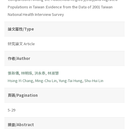
Populations in Taiwan :Evidence from the Data of 2001 Taiwan
National Health Interview Survey
論文屬性/Type
研究論文 Article
作者/Author
張新儀
,
林明珠
,
洪永泰
,
林淑慧
Hsing-Yi Chang
,
Ming-Chu Lin
,
Yung-Tai Hung
,
Shu-Hui Lin
頁碼/Pagination
5-29
摘要/Abstract