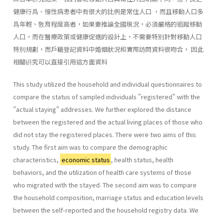
健康行爲、慢性病患者中有很大的比例是常住人口 ，而且移動人口多
爲年輕、敎育程度高者，如果要推論全國現況，必須嚴格的追蹤移動
人口，而在醫療政策或健康促進的設計上，不需要特別針對移動人口
特別規劃，而戶籍登記資料中婚姻狀況和實際訪問資料很吻合， 因此
相關硏究可以直接引用這方面資料
This study utilized the household and individual questionnaires to
compare the status of sampled individuals "registered" with the
"actual staying" addresses. We further explored the distance
between the registered and the actual living places of those who
did not stay the registered places. There were two aims of this
study. The first aim was to compare the demographic
characteristics,
economic status
, health status, health
behaviors, and the utilization of health care systems of those
who migrated with the stayed. The second aim was to compare
the household composition, marriage status and education levels
between the self-reported and the household registry data. We