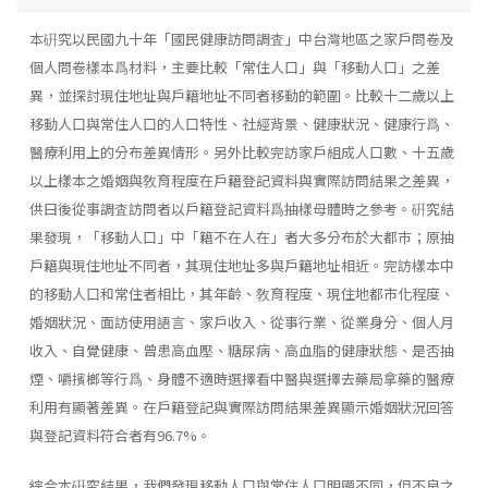
本硏究以民國九十年「國民健康訪問調査」中台灣地區之家戶問卷及
個人問卷樣本爲材料，主要比較「常住人口」與「移動人口」之差
異，並探討現住地址與戶籍地址不同者移動的範圍。比較十二歲以上
移動人口與常住人口的人口特性、社經背景、健康狀況、健康行爲、
醫療利用上的分布差異情形。另外比較完訪家戶組成人口數、十五歲
以上樣本之婚姻與敎育程度在戶籍登記資料與實際訪問結果之差異，
供曰後從事調査訪問者以戶籍登記資料爲抽樣母體時之參考。硏究結
果發現，「移動人口」中「籍不在人在」者大多分布於大都巿；原抽
戶籍與現住地址不同者，其現住地址多與戶籍地址相近。完訪樣本中
的移動人口和常住者相比，其年齡、敎育程度、現住地都市化程度、
婚姻狀況、面訪使用語言、家戶收入、從事行業、從業身分、個人月
收入、自覺健康、曾患高血壓、糖尿病、高血脂的健康狀態、是否抽
煙、嚼擯榔等行爲、身體不適時選擇看中醫與選擇去藥局拿藥的醫療
利用有顯著差異。在戶籍登記與實際訪問結果差異顯示婚姻狀況回答
與登記資料符合者有96.7%。
綜合本硏究結果，我們發現移動人口與常住人口明顯不同，但不良之