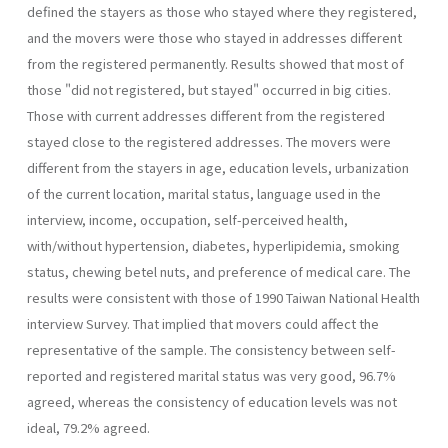
defined the stayers as those who stayed where they registered,
and the movers were those who stayed in addresses different
from the registered permanently. Results showed that most of
those "did not registered, but stayed" occurred in big cities.
Those with current addresses different from the registered
stayed close to the registered addresses. The movers were
different from the stayers in age, education levels, urbanization
of the current location, marital status, language used in the
interview, income, occupation, self-perceived health,
with/without hypertension, diabetes, hyperlipidemia, smoking
status, chewing betel nuts, and preference of medical care. The
results were consistent with those of 1990 Taiwan National Health
interview Survey. That implied that movers could affect the
representative of the sample. The consistency between self-
reported and registered marital status was very good, 96.7%
agreed, whereas the consistency of education levels was not
ideal, 79.2% agreed.