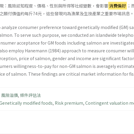
現：風險認知程度、價格、性別與所得等社經變數，會影響
消費偏好
；
之願付價值約每斤74元，這些發現均為漁業及生技產業之重要市場訊息。
 analyze consumer preference toward genetically modified (GM) sa
mon. To serve such purpose, we conducted an islandwide telephon
onsumer acceptance for GM foods including salmon are investigated.
 also employ Hanemann (1984) approach to measure consumer willi
erception, price of salmon, gender and income are significant fact
ers willingness-to-pay for non-GM salmon is averagely estimated
ce of salmon. These findings are critical market information for fis
,
風險溢價
,
條件評估法
Genetically modified foods
,
Risk premium
,
Contingent valuation 