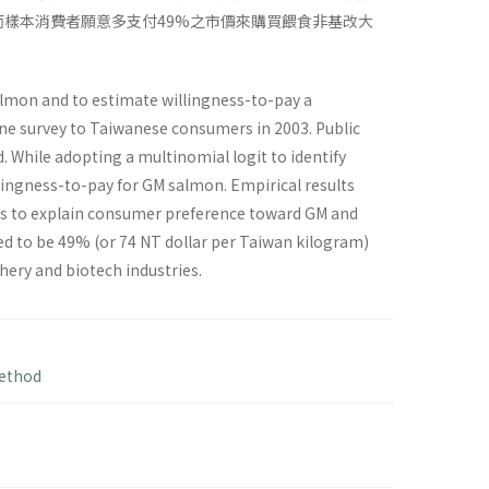
而樣本消費者願意多支付49%之市價來購買餵食非基改大
lmon and to estimate willingness-to-pay a
e survey to Taiwanese consumers in 2003. Public
 While adopting a multinomial logit to identify
ngness-to-pay for GM salmon. Empirical results
ors to explain consumer preference toward GM and
 to be 49% (or 74 NT dollar per Taiwan kilogram)
hery and biotech industries.
method