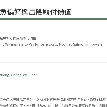
魚偏好與風險願付價值
鮭魚偏好與風險願付價值
d Willingness to Pay for Genetically Modified Salmon in Taiwan
Chuang
,
Cheng-Wei Chen
食基改大豆鮭魚之偏好，以及其對避免基改風險之願付價值。為達到上述
認知與接受度，再利用多項式Logit辨別偏好基改或非基改鮭魚之消費群，