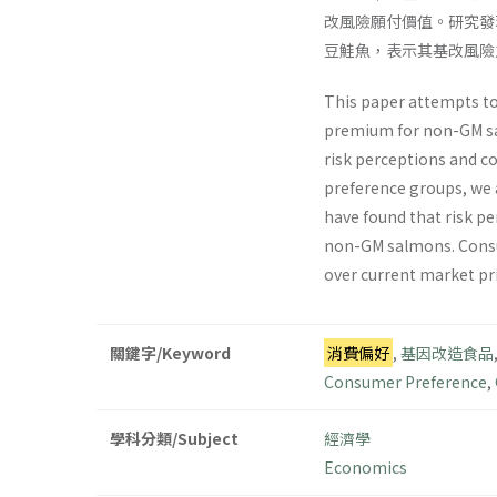
改風險願付價值。研究發
豆鮭魚，表示其基改風險
This paper attempts to
premium for non-GM sal
risk perceptions and c
preference groups, we
have found that risk p
non-GM salmons. Consum
over current market pri
關鍵字/Keyword
消費偏好
,
基因改造食品
Consumer Preference
,
學科分類/Subject
經濟學
Economics