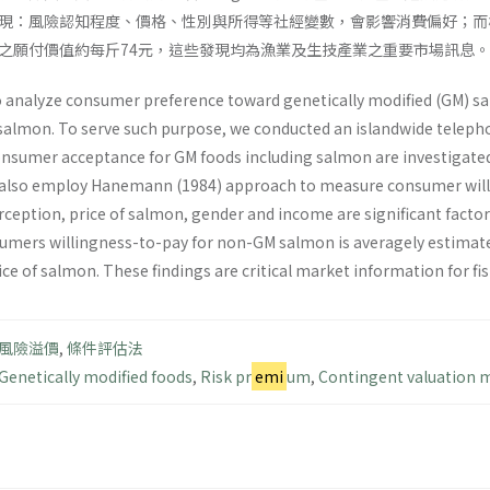
現：風險認知程度、價格、性別與所得等社經變數，會影響消費偏好；而
之願付價值約每斤74元，這些發現均為漁業及生技產業之重要市場訊息。
 analyze consumer preference toward genetically modified (GM) sa
almon. To serve such purpose, we conducted an islandwide telepho
onsumer acceptance for GM foods including salmon are investigated.
 also employ Hanemann (1984) approach to measure consumer willi
erception, price of salmon, gender and income are significant fact
ers willingness-to-pay for non-GM salmon is averagely estimated
ce of salmon. These findings are critical market information for fis
風險溢價
,
條件評估法
Genetically modified foods
,
Risk pr
emi
um
,
Contingent valuation 