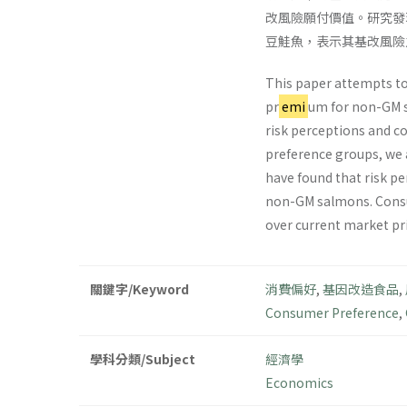
改風險願付價值。研究發
豆鮭魚，表示其基改風險
This paper attempts to
pr
emi
um for non-GM s
risk perceptions and c
preference groups, we
have found that risk p
non-GM salmons. Consum
over current market pri
關鍵字/Keyword
消費偏好
,
基因改造食品
,
Consumer Preference
,
學科分類/Subject
經濟學
Economics