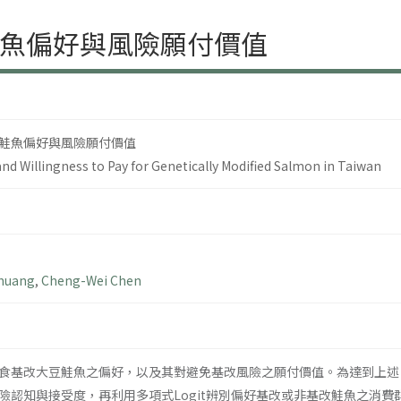
魚偏好與風險願付價值
鮭魚偏好與風險願付價值
d Willingness to Pay for Genetically Modified Salmon in Taiwan
Chuang
,
Cheng-Wei Chen
食基改大豆鮭魚之偏好，以及其對避免基改風險之願付價值。為達到上述
認知與接受度，再利用多項式Logit辨別偏好基改或非基改鮭魚之消費群，