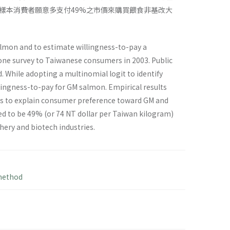
樣本消費者願意多支付49%之市價來購買餵食非基改大
lmon and to estimate willingness-to-pay a
ne survey to Taiwanese consumers in 2003. Public
 While adopting a multinomial logit to identify
ngness-to-pay for GM salmon. Empirical results
ors to explain consumer preference toward GM and
 to be 49% (or 74 NT dollar per Taiwan kilogram)
hery and biotech industries.
method