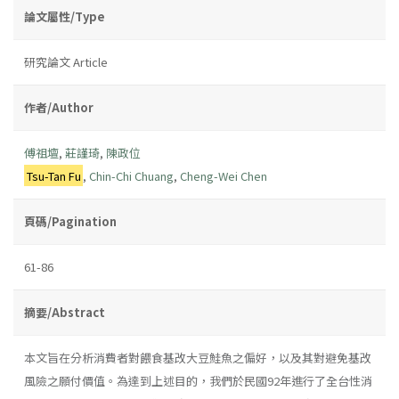
論文屬性/Type
研究論文 Article
作者/Author
傅祖壇
,
莊謹琦
,
陳政位
Tsu-Tan Fu
,
Chin-Chi Chuang
,
Cheng-Wei Chen
頁碼/Pagination
61-86
摘要/Abstract
本文旨在分析消費者對餵食基改大豆鮭魚之偏好，以及其對避免基改
風險之願付價值。為達到上述目的，我們於民國92年進行了全台性消