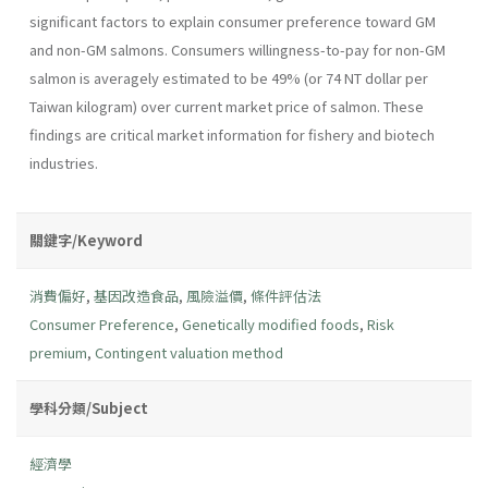
significant factors to explain consumer preference toward GM
and non-GM salmons. Consumers willingness-to-pay for non-GM
salmon is averagely estimated to be 49% (or 74 NT dollar per
Taiwan kilogram) over current market price of salmon. These
findings are critical market information for fishery and biotech
industries.
關鍵字/Keyword
消費偏好
,
基因改造食品
,
風險溢價
,
條件評估法
Consumer Preference
,
Genetically modified foods
,
Risk
premium
,
Contingent valuation method
學科分類/Subject
經濟學