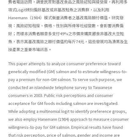
費者電話訪問，調查民眾對基改食品之風險認知與接受度，再利用多
項式Logit辨別偏好基改或非基改鮭魚之消費群，以及利用
Hanemann（1984）模式衡量消費者之基改風險願付價值。研究發
現：風險認知程度、價格、性別與所得等社經變數，會影響消費偏
好；而樣本消費者願意多支付49%之市價來購買餵食非基改大豆鮭
魚，表示其基改風險之願付價值約每斤74元，這些發現均為漁業及生
技產業之重要市場訊息。
This paper attempts to analyze consumer preference toward
genetically modified (GM) salmon and to estimate willingness-to-
pay a premium for non-GM salmon. To serve such purpose, we
conducted an islandwide telephone survey to Taiwanese
consumers in 2003. Public risk perceptions and consumer
acceptance for GM foods including salmon are investigated.
While adopting a multinomial logit to identify preference groups,
we also employ Hanemann (1984) approach to measure consumer
willingness-to-pay for GM salmon. Empirical results have found
that risk perception, price of salmon, gender and income are