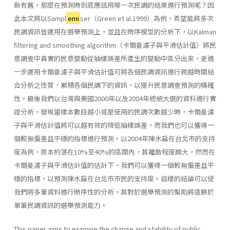
新有舊，那麼在預測時到底應該用哪一次民調的結果進行預測呢？因
此本文將以Sampl
emi
ser（Green et al.1999）為例，希望能將多次
民調資訊皆運用在選舉預測上，並且在時序模型的分析下，以Kalman
filtering and smoothing algorithm（卡爾曼濾子與平滑估計值）將民
意調查中真實的民意變動從抽樣誤差所產生的變動中區分出來，更進
一步運用卡爾曼濾子與平滑估計值可將各個民調資訊進行跨越時間結
合分析之性質，累積各個民調下的資訊，以提升民意調查預測的精確
性。最後我們以台灣與美國2000年以及2004年總統大選的資料進行實
證分析，發現當樣本數目越小或是使用的民調次數越少時，卡爾曼濾
子與平滑估計值將可以越有效的降低抽樣誤差，而我們也可以獲得一
個較無偏差且平穩的指標進行預測。以2004年陳水扁在台北市的支持
度為例，原本約落在10%至40%的區間內，其離散程度頗大，然而在
卡爾曼濾子與平滑估計值的估計下，我們可以獲得一個較無偏差且平
穩的指標，以預測陳水扁在台北市市民的支持度。這樣的結論可以使
我們將多筆資料進行時序性的分析，其對於選舉預測的幫助將遠勝於
單筆民調資訊的選舉預測能力。
This paper aims to examine the change and stability of public