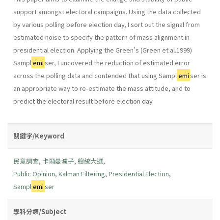
support amongst electoral campaigns. Using the data collected
by various polling before election day, I sort out the signal from
estimated noise to specify the pattern of mass alignment in
presidential election. Applying the Green's (Green et al.1999)
Sampl
emi
ser, I uncovered the reduction of estimated error
across the polling data and contended that using Sampl
emi
ser is
an appropriate way to re-estimate the mass attitude, and to
predict the electoral result before election day.
關鍵字/Keyword
民意調查
,
卡爾曼濾子
,
總統大選
,
Public Opinion
,
Kalman Filtering
,
Presidential Election
,
Sampl
emi
ser
學科分類/Subject