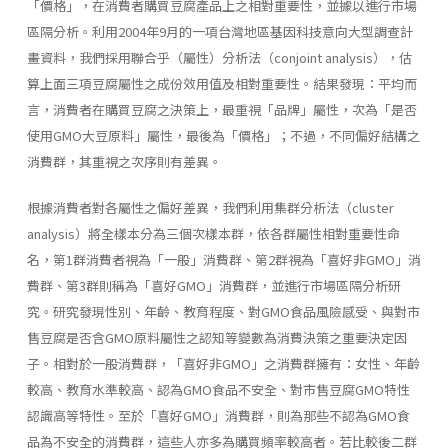
「價格」，在消費者購買豆腐產品上之相對重要性，並據以進行市場
區隔分析。利用2004年9月的一項台灣地區基因科技意向大型調查計
畫資料，我們採用聯合乎（屬性）分析法（conjoint analysis），估
算上面三項豆腐屬性之成份效用值及相對重要性。結果發現：平均而
言，消費者在購買豆腐之決策上，最重視「品牌」屬性，次為「是否
使用GMO大豆原料」屬性，最後為「價格」；不過，不同偏好結構之
消費群，其重視之次序則有差異。
根據消費者對各屬性之偏好差異，我們利用集群分析法（cluster
analysis）將全樣本分為三個次樣本群，依各群屬性相對重要性命
名，第1群消費者視為「一般」消費群、第2群視為「喜好非GMO」消
費群、第3群則稱為「喜好GMO」消費群，並進行市場區隔分析研
究。研究發現性別、年齡、教育程度、對GMO食品風險感受、與對市
售豆腐是否含GMO原料屬性之認知等變數為消費決策之重要決定因
子。相對於一般消費群，「喜好非GMO」之消費群擁有：女性、年齡
較高、教育水準較高、認為GMO食品不安全、對市售豆腐GMO特性
認識高等特性。至於「喜好GMO」消費群，則為那些不認為GMO食
品為不安全的消費群，這些人亦多為購買頻率較高者。若比較後二群