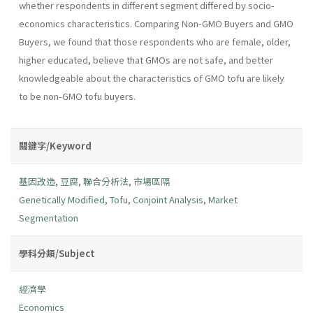
whether respondents in different segment differed by socio-
economics characteristics. Comparing Non-GMO Buyers and GMO
Buyers, we found that those respondents who are female, older,
higher educated, believe that GMOs are not safe, and better
knowledgeable about the characteristics of GMO tofu are likely
to be non-GMO tofu buyers.
關鍵字/Keyword
基因改造
,
豆腐
,
聯合分析法
,
市場區隔
Genetically Modified
,
Tofu
,
Conjoint Analysis
,
Market
Segmentation
學科分類/Subject
經濟學
Economics