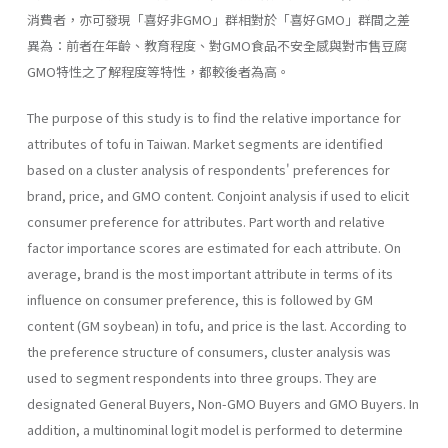
消費者，亦可發現「喜好非GMO」群相對於「喜好GMO」群間之差
異為：前者在年齡、教育程度、對GMO食品不安全感與對市售豆腐
GMO特性之了解程度等特性，都較後者為高。
The purpose of this study is to find the relative importance for
attributes of tofu in Taiwan. Market segments are identified
based on a cluster analysis of respondents' preferences for
brand, price, and GMO content. Conjoint analysis if used to elicit
consumer preference for attributes. Part worth and relative
factor importance scores are estimated for each attribute. On
average, brand is the most important attribute in terms of its
influence on consumer preference, this is followed by GM
content (GM soybean) in tofu, and price is the last. According to
the preference structure of consumers, cluster analysis was
used to segment respondents into three groups. They are
designated General Buyers, Non-GMO Buyers and GMO Buyers. In
addition, a multinominal logit model is performed to determine