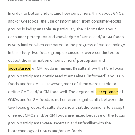
In order to better understand how consumers think about GMOs
and/or GM foods, the use of information from consumer-focus
groups is indispensable. In particular, the information about
consumer perception and knowledge of GMOs and/or GM foods
is very limited when compared to the progress of biotechnology.
In this study, two focus group discussions were conducted to
collect the information of consumers' perception and
acceptance
of GM foods in Taiwan. Results show that the focus
group participants considered themselves "informed" about GM
foods and/or GMOs. However, most of them were unable to
define GMO and/or GM food well. The degree of
acceptance
of
GMOs and/or GM foods is not different significantly between the
two focus groups. Results also show that the opinions to accept
or reject GMOs and/or GM foods are mixed because of the focus
group participants were uncertain and unfamiliar with the
biotechnology of GMOs and/or GM foods.