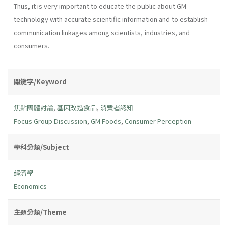
Thus, it is very important to educate the public about GM
technology with accurate scientific information and to establish
communication linkages among scientists, industries, and
consumers.
關鍵字/Keyword
焦點團體討論
,
基因改造食品
,
消費者認知
Focus Group Discussion
,
GM Foods
,
Consumer Perception
學科分類/Subject
經濟學
Economics
主題分類/Theme