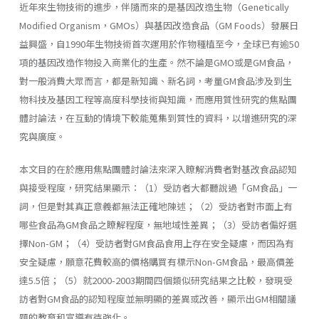
近年來生物技術的進步，伴隨而來的是基因改造生物（Genetically
Modified Organism，GMOs）與基因改造食品（GM Foods）發展日
益興盛，自1990年生物技術首次運用於作物種植至今，全球已有逾50
項的基因改造作物投入商業化的生產。然不論是GMO或是GM食品，
對一般消費大眾而言，都是新知識、新名詞，考量GM食品涉及到生
物科技及基因工程等高度科學技術與知識，而應用質性研究的焦點團
體討論法，在互動的情境下較能蒐集到質性的資料，以增進研究的深
究與廣度。
本文目的在於應用焦點團體討論法來深入瞭解消費者對基改食品認知
與接受程度，研究結果顯示：（1）受訪者大都聽說過「GM食品」一
詞，但是對其真正意義都無法正確地陳述；（2）受訪者對市面上有
哪些食品為GM食品之瞭解程度，無地域性差異；（3）受訪者偏好選
擇Non-GM；（4）受訪者對GM食品食用上存在安全疑慮，而因為有
安全疑慮，願意花費較高的價格購買有標示Non-GM食品，最高價差
達5.5倍；（5）就2000-2003期間四個類似研究結果之比較，發現受
訪者對GM食品的認知程度並無明顯的差異或改善，顯示出GM相關議
題的教育和宣導有待強化。