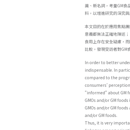
識、新名詞，考量GM食
料，以增進研究的深究與
本文目的在於應用焦點團
意義都無法正確地陳述；
食用上存在安全疑慮，而因
比較，發現受訪者對GM
In order to better und
indispensable. In part
compared to the progres
consumers' perception
"informed" about GM fo
GMOs and/or GM foods is
GMOs and/or GM foods a
and/or GM foods.
Thus, it is very impor