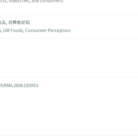
sts, industries, and consumers.
食品
,
消費者認知
n
,
GM Foods
,
Consumer Perception
14/SRMA.2006100003