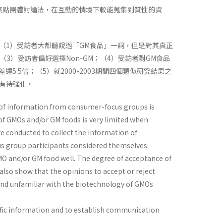
焦點團體討論法，在互動的情境下較能蒐集到質性的資
（1）受訪者大都聽說過「GM食品」一詞，但是對其真正
3）受訪者偏好選擇Non-GM；（4）受訪者對GM食品
.5倍；（5）就2000-2003期間四個類似研究結果之
有待強化。
 of information from consumer-focus groups is
of GMOs and/or GM foods is very limited when
e conducted to collect the information of
cus group participants considered themselves
O and/or GM food well. The degree of acceptance of
also show that the opinions to accept or reject
and unfamiliar with the biotechnology of GMOs
tific information and to establish communication