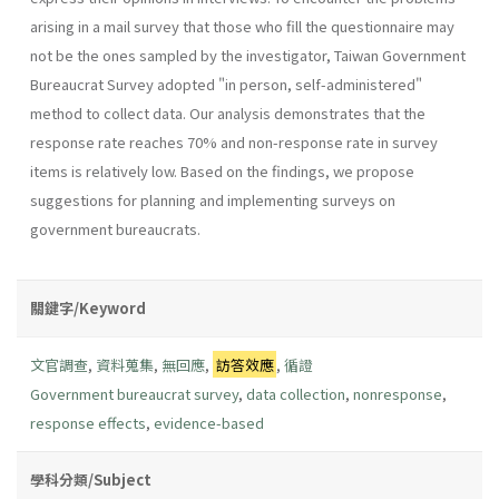
arising in a mail survey that those who fill the questionnaire may
not be the ones sampled by the investigator, Taiwan Government
Bureaucrat Survey adopted "in person, self-administered"
method to collect data. Our analysis demonstrates that the
response rate reaches 70% and non-response rate in survey
items is relatively low. Based on the findings, we propose
suggestions for planning and implementing surveys on
government bureaucrats.
關鍵字/Keyword
文官調查
,
資料蒐集
,
無回應
,
訪答效應
,
循證
Government bureaucrat survey
,
data collection
,
nonresponse
,
response effects
,
evidence-based
學科分類/Subject