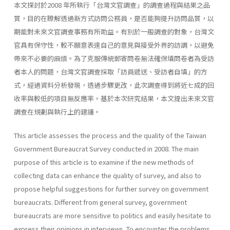
本文探討於2008 年所執行「台灣文官調查」的調查過程與結果之品
質，目的在瞭解透過新方式訪問公務員，是否能夠提升訪問品質，以
期能對未來文官調查事務有所助益。有別於一般調查的對象，台灣文
官具有保守性，較不願意表達自己的意見與接受外界的訪調，以避免
帶來不必要的麻煩。為了克服傳統郵寄問卷無法確保填問卷者為受訪
者本人的問題，台灣文官調查採取「訪員遞送、受訪者自填」的方
式，經過資料分析發現，透過步驟更改，此次調查得到將近七成的回
收率與較低的項目無反應率。基於本次研究結果，本文提出未來文官
調查在規劃與執行上的建議。
This article assesses the process and the quality of the Taiwan
Government Bureaucrat Survey conducted in 2008. The main
purpose of this article is to examine if the new methods of
collecting data can enhance the quality of survey, and also to
propose helpful suggestions for further survey on government
bureaucrats. Different from general survey, government
bureaucrats are more sensitive to politics and easily hesitate to
express their opinions in interviews. To encounter the problems